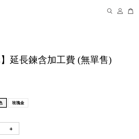
】延長鍊含加工費 (無單售)
色
玫瑰金
+