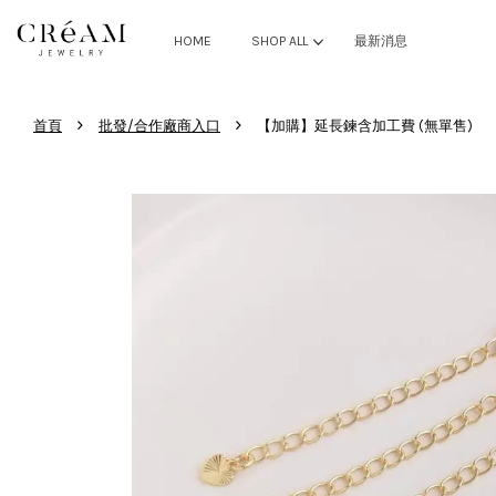
HOME
SHOP ALL
最新消息
›
›
首頁
批發/合作廠商入口
【加購】延長鍊含加工費 (無單售)