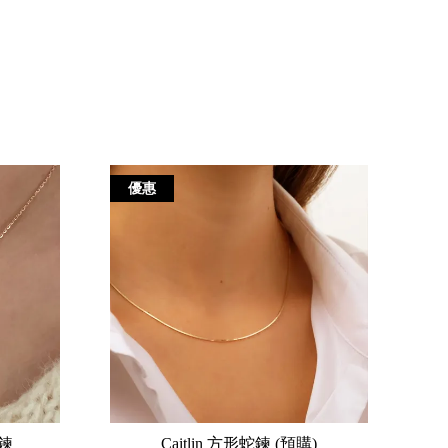
優惠
項鍊
Caitlin 方形蛇鍊 (預購)