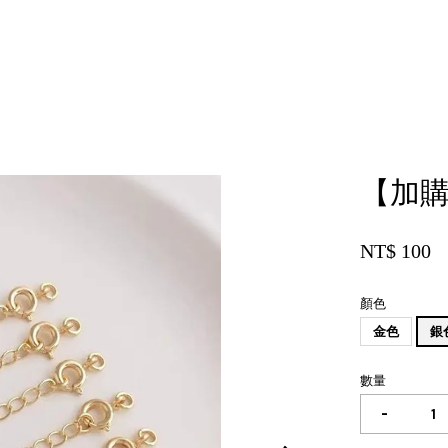
您的購物車目前還是空的。
【加購
繼續購物
NT$ 100
顏色
金色
銀
數量
-