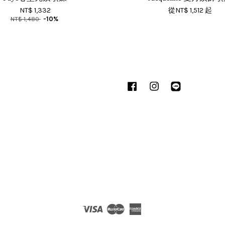
NT$ 1,332
從
NT$ 1,512
起
NT$ 1,480
-10%
Facebook
Instagram
Line
Visa
Master
American
Express