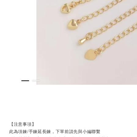
【注意事項】
此為項鍊/手鍊延長鍊，下單前請先與小編聯繫