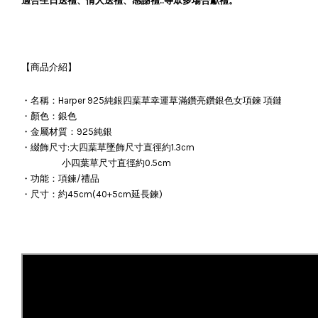
適合生日送禮、情人送禮、感謝禮..等眾多場合獻禮。
【商品介紹】
・名稱：Harper 925純銀四葉草幸運草滿鑽亮鑽銀色女項鍊 項鏈
・顏色：銀色
・金屬材質：925純銀
・綴飾尺寸:大四葉草墜飾尺寸直徑約1.3cm
小四葉草尺寸直徑約0.5cm
・功能：項鍊/禮品
・尺寸：約45cm(40+5cm延長鍊)