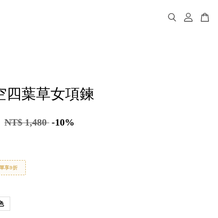
鏤空四葉草女項鍊
2
NT$ 1,480
-10%
單享9折
色