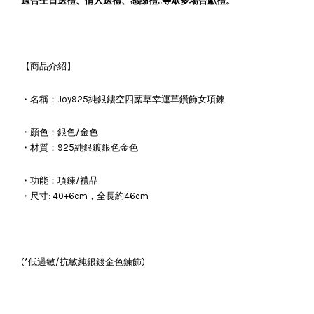
適合生日送禮、情人送禮、感謝禮..等眾多場合獻禮。
【商品介紹】
・名稱：Joy925純銀鏤空四葉草幸運草鑽飾女項鍊
・顏色：銀色/金色
・材質：925純銀鍍銀色金色
・功能：項鍊/禮品
・尺寸: 40+6cm，全長約46cm
(*低過敏/抗敏純銀鍍金色鍊飾)