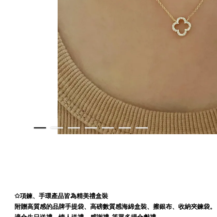
✩
項鍊、手環產品皆為精美禮盒裝
附贈高質感的品牌手提袋、高磅數質感海綿盒裝、擦銀布、收納夾鍊袋。