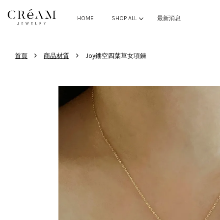
HOME
SHOP ALL
最新消息
›
›
首頁
商品材質
Joy鏤空四葉草女項鍊