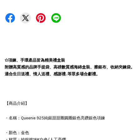
✩項鍊、手環產品皆為精美禮盒裝
附贈高質感的品牌手提袋、高磅數質感海綿盒裝、擦銀布、收納夾鍊袋。
適合生日送禮、情人送禮、感謝禮..等眾多場合獻禮。
【商品介紹】
・名稱：Queenie 925純銀甜甜圈圓圈銀色亮鑽銀色項鍊
・顏色：金色
・材質：純銀鍍18K白色/人工亮鑽