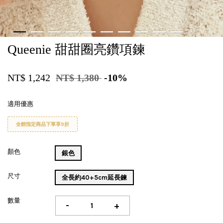
Queenie 甜甜圈亮鑽項鍊
NT$ 1,242
NT$ 1,380
-10%
適用優惠
全館指定商品下單享9折
顏色
銀色
尺寸
全長約40+5cm延長鍊
數量
-
+