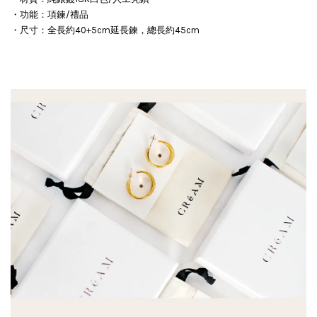
・功能：項鍊/禮品
・尺寸：全長約40+5cm延長鍊，總長約45cm