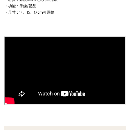
・功能：手鍊/禮品
・尺寸：14、15、17cm可調整