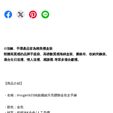
✩項鍊、手環產品皆為精美禮盒裝
附贈高質感的品牌手提袋、高磅數質感海綿盒裝、擦銀布、收納夾鍊袋。
適合生日送禮、情人送禮、感謝禮..等眾多場合獻禮。
【商品介紹】
・名稱：Imogen925純銀纖細月亮鑽飾金色女手鍊
・顏色：金色
・材質：銀鍍18K金色/人工亮鑽