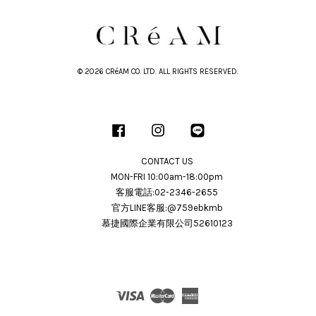
© 2026 CRéAM CO. LTD. ALL RIGHTS RESERVED.
Facebook
Instagram
Line
CONTACT US
MON-FRI 10:00am-18:00pm
客服電話:02-2346-2655
官方LINE客服:@759ebkmb
慕捷國際企業有限公司52610123
Visa
Master
American
Express