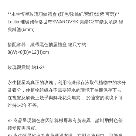
**永生恆星玫瑰項鍊禮盒 (紅色/玫桃紅/紫紅/淡紫 可選)**
Letitia 璀璨施華洛世奇SWAROVSKI美鑽CZ單鑽女項鍊 經
典鏈墜(6mm)
搭配容器：緞帶黑色抽屜禮盒 總尺寸約
8(W)×8(D)×12(H)cm
玫瑰觀賞期:約1-2年
永生恆星為真正的玫瑰，利用特殊保存液取代植物中的水分
及養分，使植物組織在不需要澆水的環境下長期保存下去。
在視覺及觸覺上幾乎與鮮花花朵無異， 於適當的環境下可
維持1-2年不等。
※ 商品呈現顏色會因計算機屏幕有所差異，請斟酌對色差
接受度再購買。
※ 永生恆星玫瑰為真花經過處理，在製造過程中，可能會