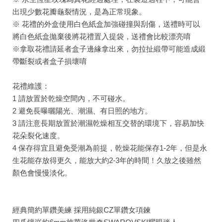
出現少數花瓣龜裂情況，是為正常現象。
※ 花禮的外盒使用白色紙盒加強碰撞與刮傷，送禮時可以
將白色紙盒拋棄後將花禮置入提袋，送禮會比較漂亮唷
※拿取花禮請延者盒子邊緣拿出來，勿拉扯緞帶可能造成緞
帶斷裂或者盒子損壞唷
花禮維護：
1 請放置於乾燥空間內，不可碰水。
2 避免長曝曬陽光、潮濕、有日照的地方。
3 請注意長期放置於潮濕乾燥相互交替的環境下，容易加快
花朵裂化速度。
4 保存得宜且避免受潮為前提，乾燥花能保存1-2年，但是永
生花能存放得更久，能放大約2-3年的時間！久放之後雖然
顏色會慢慢淡化。
經典簡約單鑽美練 採用純銀CZ單鑽女項鍊