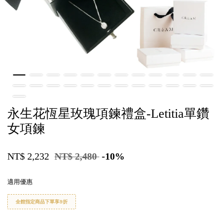
永生花恆星玫瑰項鍊禮盒-Letitia單鑽
女項鍊
NT$ 2,232
NT$ 2,480
-10%
適用優惠
全館指定商品下單享9折