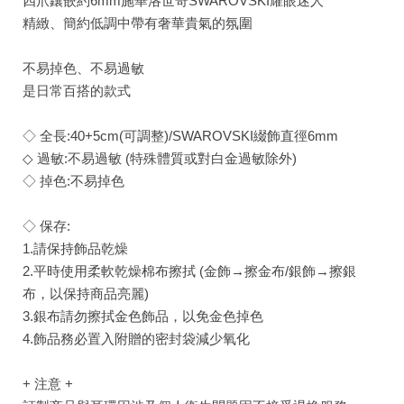
四爪鑲嵌約6mm施華洛世奇SWAROVSKI耀眼迷人
精緻、簡約低調中帶有奢華貴氣的氛圍
不易掉色、不易過敏
是日常百搭的款式
◇ 全長:40+5cm(可調整)/SWAROVSKI綴飾直徑6mm
◇ 過敏:不易過敏 (特殊體質或對白金過敏除外)
◇ 掉色:不易掉色
◇ 保存:
1.請保持飾品乾燥
2.平時使用柔軟乾燥棉布擦拭 (金飾→擦金布/銀飾→擦銀
布，以保持商品亮麗)
3.銀布請勿擦拭金色飾品，以免金色掉色
4.飾品務必置入附贈的密封袋減少氧化
+ 注意 +