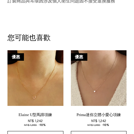
訂製商品與耳環因涉及個人衛生問題固不接受退換服務
您可能也喜歡
優惠
優惠
Elaine U型馬蹄項鍊
Prima迷你立體小愛心項鍊
NT$ 1,242
NT$ 1,242
NT$ 1,380
-10%
NT$ 1,380
-10%