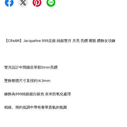
【CReAM】Jacqueline 999足銀 純銀雙月 月亮 亮鑽 耀眼 鑽飾女項鍊
雙月設計中間鑲崁單顆5mm亮鑽
墜飾整體尺寸直徑約14.3mm
鍊飾為999純銀鍍白銀色 奈米防氧化處理
精緻、簡約低調中帶有奢華貴氣的氛圍