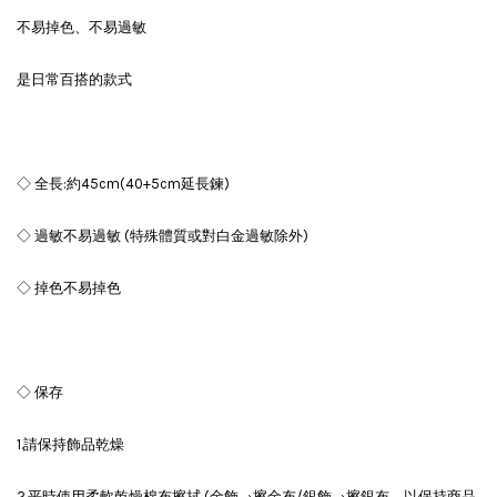
不易掉色、不易過敏
是日常百搭的款式
◇ 全長:約45cm(40+5cm延長鍊)
◇ 過敏不易過敏 (特殊體質或對白金過敏除外)
◇ 掉色不易掉色
◇ 保存
1.請保持飾品乾燥
2.平時使用柔軟乾燥棉布擦拭 (金飾→擦金布/銀飾→擦銀布，以保持商品