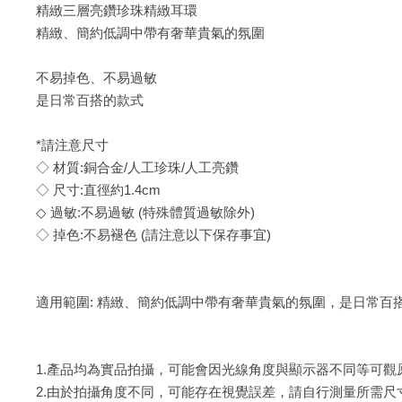
精緻三層亮鑽珍珠精緻耳環
精緻、簡約低調中帶有奢華貴氣的氛圍
不易掉色、不易過敏
是日常百搭的款式
*請注意尺寸
◇ 材質:銅合金/人工珍珠/人工亮鑽
◇ 尺寸:直徑約1.4cm
◇ 過敏:不易過敏 (特殊體質過敏除外)
◇ 掉色:不易褪色 (請注意以下保存事宜)
適用範圍: 精緻、簡約低調中帶有奢華貴氣的氛圍，是日常百
1.產品均為實品拍攝，可能會因光線角度與顯示器不同等可觀
2.由於拍攝角度不同，可能存在視覺誤差，請自行測量所需尺