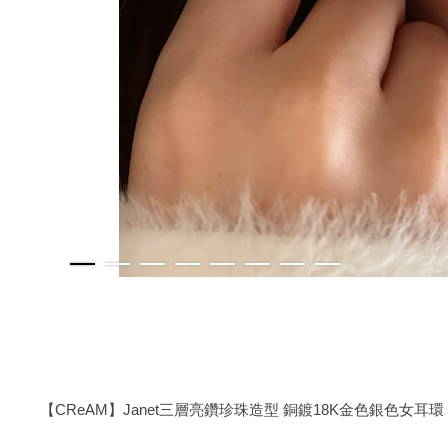
【CReAM】Janet三層亮鑽珍珠造型 銅鍍18K金色銀色女耳環