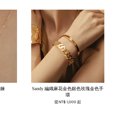
項鍊
Sandy 編織麻花金色銀色玫瑰金色手
環
從
NT$ 1,000
起