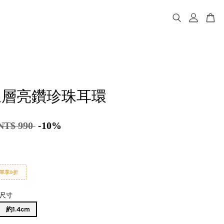
et三層亮鑽珍珠耳環
NT$ 990
-10%
單享9折
尺寸
約1.4cm