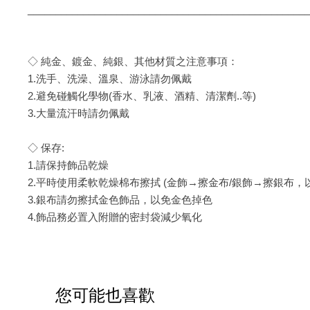
___________________________________________________
◇ 純金、鍍金、純銀、其他材質之注意事項：
1.洗手、洗澡、溫泉、游泳請勿佩戴
2.避免碰觸化學物(香水、乳液、酒精、清潔劑..等)
3.大量流汗時請勿佩戴
◇ 保存:
1.請保持飾品乾燥
2.平時使用柔軟乾燥棉布擦拭 (金飾→擦金布/銀飾→擦銀布，
3.銀布請勿擦拭金色飾品，以免金色掉色
4.飾品務必置入附贈的密封袋減少氧化
您可能也喜歡