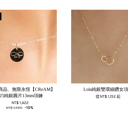
商品、無限永恆【CReAM】
Lola純銀雙環細鑽女
925純銀圓片13mm項鍊
從
NT$ 1,152
起
NT$ 1,422
NT$ 1,580
-10%