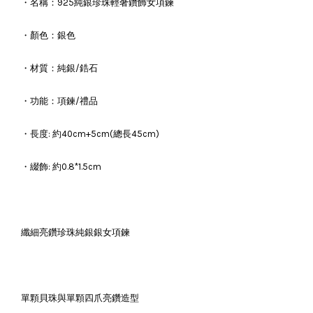
・名稱：925純銀珍珠輕奢鑽飾女項鍊
・顏色：銀色
・材質：純銀/鋯石
・功能：項鍊/禮品
・長度: 約40cm+5cm(總長45cm)
・綴飾: 約0.8*1.5cm
纖細亮鑽珍珠純銀銀女項鍊
單顆貝珠與單顆四爪亮鑽造型