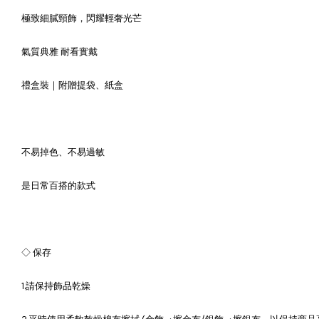
極致細膩頸飾，閃耀輕奢光芒
氣質典雅 耐看實戴
禮盒裝｜附贈提袋、紙盒
不易掉色、不易過敏
是日常百搭的款式
◇ 保存
1.請保持飾品乾燥