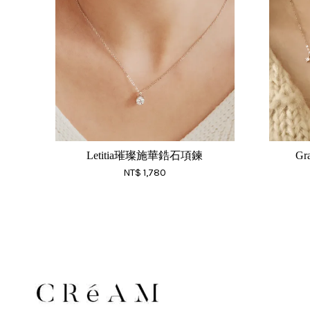
Letitia璀璨施華鋯石項鍊
G
NT$ 1,780