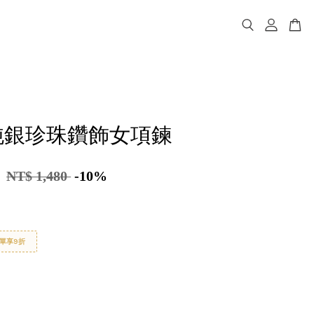
a 純銀珍珠鑽飾女項鍊
2
NT$ 1,480
-10%
單享9折