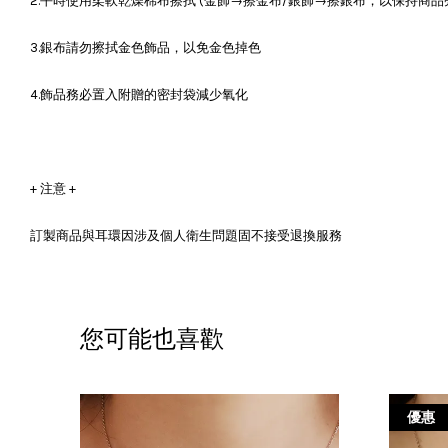
2.平時使用柔軟乾燥棉布擦拭 (金飾→擦金布/銀飾→擦銀布，以保持商品
3.銀布請勿擦拭金色飾品，以免金色掉色
4.飾品務必置入附贈的密封袋減少氧化
+ 注意 +
訂製商品與耳環因涉及個人衛生問題固不接受退換服務
您可能也喜歡
優惠