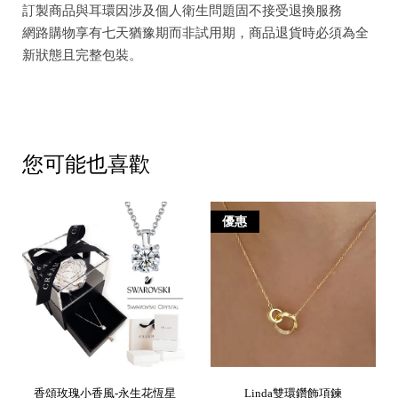
訂製商品與耳環因涉及個人衛生問題固不接受退換服務
網路購物享有七天猶豫期而非試用期，商品退貨時必須為全
新狀態且完整包裝。
您可能也喜歡
優惠
香頌玫瑰小香風-永生花恆星
Linda雙環鑽飾項鍊