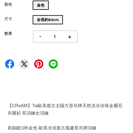
顏色
金色
尺寸
全長約64cm
數量
-
+
【CReAM】Tia歐美復古太陽方形吊牌天然淡水珍珠金屬毛
衣襯衫 長項鍊女項鍊
黃銅鍍18K金色 歐美冷淡復古風徽章吊牌項鍊