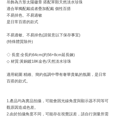
吊飾為方形太陽徽章 搭配單顆天然淡水珍珠
適合單獨配戴或者疊加配戴 個性百搭
不易掉色、不易過敏
是日常百搭的款式
不易過敏、不易掉色(請留意以下保存事宜)
(特殊體質除外)
◇ 長度:全長約64cm(約56+8cm延長鍊)
◇ 材質:黃銅鍍18K金色/天然淡水珍珠
適用範圍 精緻、簡約低調中帶有奢華貴氣的氛圍，是日常
百搭的款式。
1.產品均為實品拍攝，可能會因光線角度與顯示器不同等可
觀原因造成色差。
2.由於拍攝角度不同，可能存在視覺誤差，請自行測量所需