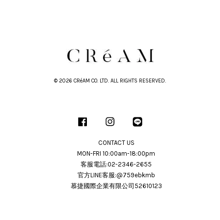
© 2026 CRéAM CO. LTD. ALL RIGHTS RESERVED.
Facebook
Instagram
Line
CONTACT US
MON-FRI 10:00am-18:00pm
客服電話:02-2346-2655
官方LINE客服:@759ebkmb
慕捷國際企業有限公司52610123