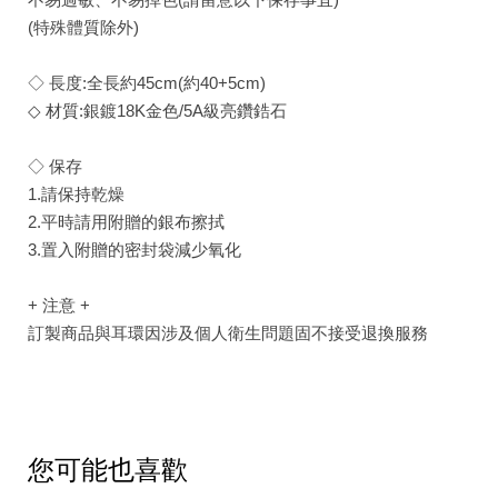
(特殊體質除外)
◇ 長度:全長約45cm(約40+5cm)
◇ 材質:銀鍍18K金色/5A級亮鑽鋯石
◇ 保存
1.請保持乾燥
2.平時請用附贈的銀布擦拭
3.置入附贈的密封袋減少氧化
+ 注意 +
訂製商品與耳環因涉及個人衛生問題固不接受退換服務
您可能也喜歡