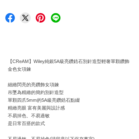
【CReAM】Wiley純銀5A級亮鑽鋯石別針造型輕奢單顆鑽飾
金色女項鍊
細緻閃亮的亮鑽飾女項鍊
吊墜為精緻的簡約別針造型
單顆四爪5mm的5A級亮鑽鋯石點綴
精緻亮眼 富有美麗與設計感
不易掉色、不易過敏
是日常百搭的款式
不易過敏、不易掉色(請留意以下保存事宜)