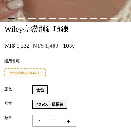
Wiley亮鑽別針項鍊
NT$ 1,332
NT$ 1,480
-10%
適用優惠
全館指定商品下單享9折
顏色
金色
尺寸
40+5cm延長鍊
數量
-
+