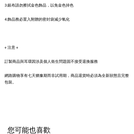
3.銀布請勿擦拭金色飾品，以免金色掉色
4.飾品務必置入附贈的密封袋減少氧化
+ 注意 +
訂製商品與耳環因涉及個人衛生問題固不接受退換服務
網路購物享有七天猶豫期而非試用期，商品退貨時必須為全新狀態且完整
包裝。
您可能也喜歡