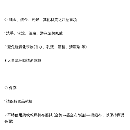
◇ 純金、鍍金、純銀、其他材質之注意事項
1.洗手、洗澡、溫泉、游泳請勿佩戴
2.避免碰觸化學物(香水、乳液、酒精、清潔劑..等)
3.大量流汗時請勿佩戴
◇ 保存
1.請保持飾品乾燥
2.平時使用柔軟乾燥棉布擦拭 (金飾→擦金布/銀飾→擦銀布，以保持商品
亮麗)