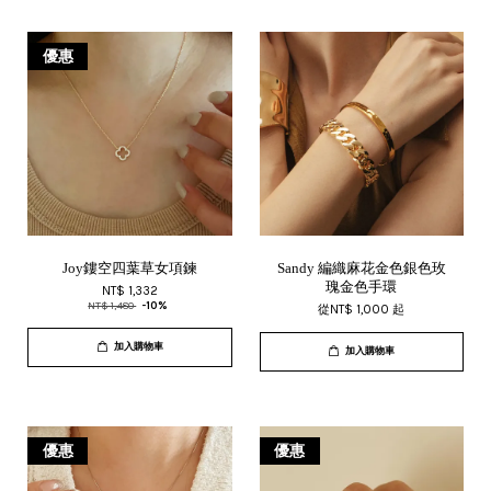
優惠
Joy鏤空四葉草女項鍊
Sandy 編織麻花金色銀色玫
瑰金色手環
NT$ 1,332
NT$ 1,480
-10%
從
NT$ 1,000
起
加入購物車
加入購物車
優惠
優惠