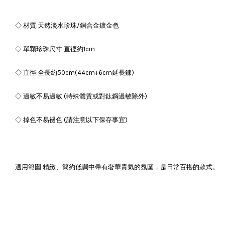
◇ 材質:天然淡水珍珠/銅合金鍍金色
◇ 單顆珍珠尺寸:直徑約1cm
◇ 直徑:全長約50cm(44cm+6cm延長鍊)
◇ 過敏不易過敏 (特殊體質或對鈦鋼過敏除外)
◇ 掉色不易褪色 (請注意以下保存事宜)
適用範圍 精緻、簡約低調中帶有奢華貴氣的氛圍，是日常百搭的款式。