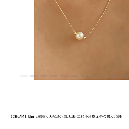
【CReAM】Ulima單顆大天然淡水白珍珠+二顆小珍珠金色金屬女項鍊