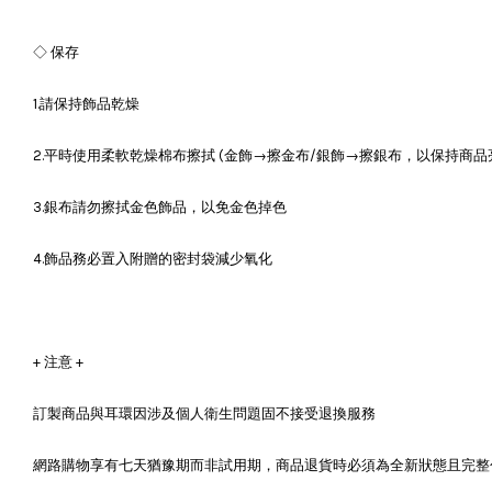
◇ 保存
1.請保持飾品乾燥
2.平時使用柔軟乾燥棉布擦拭 (金飾→擦金布/銀飾→擦銀布，以保持商品
3.銀布請勿擦拭金色飾品，以免金色掉色
4.飾品務必置入附贈的密封袋減少氧化
+ 注意 +
訂製商品與耳環因涉及個人衛生問題固不接受退換服務
網路購物享有七天猶豫期而非試用期，商品退貨時必須為全新狀態且完整