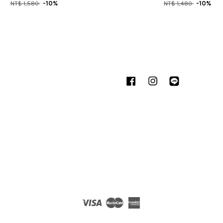
NT$ 1,580
-10%
NT$ 1,480
-10%
Facebook
Instagram
Line
Visa
Master
American
Express