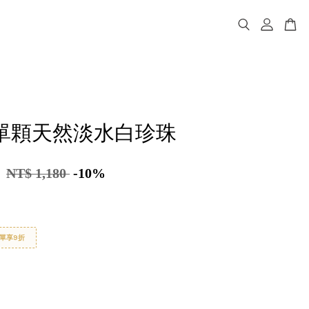
ma單顆天然淡水白珍珠
2
NT$ 1,180
-10%
單享9折