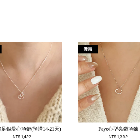
優惠
999足銀愛心項鏈(預購14-21天)
Faye心型亮鑽項鍊
NT$ 1,422
NT$ 1,332