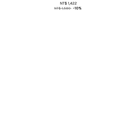
NT$ 1,422
NT$ 1,580
-10%