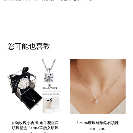
您可能也喜歡
香頌玫瑰小香風-永生花恆星
Letitia璀璨施華鋯石項鍊
項鍊禮盒-Letitia單鑽女項鍊
NT$ 1,780