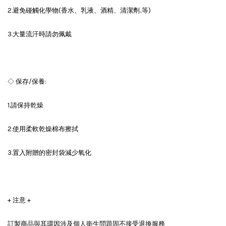
2.避免碰觸化學物(香水、乳液、酒精、清潔劑..等)
3.大量流汗時請勿佩戴
◇ 保存/保養:
1.請保持乾燥
2.使用柔軟乾燥棉布擦拭
3.置入附贈的密封袋減少氧化
+ 注意 +
訂製商品與耳環因涉及個人衛生問題固不接受退換服務