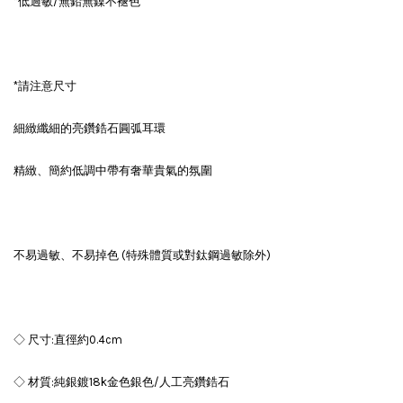
*低過敏/無鉛無鎳不褪色
*請注意尺寸
細緻纖細的亮鑽鋯石圓弧耳環
精緻、簡約低調中帶有奢華貴氣的氛圍
不易過敏、不易掉色 (特殊體質或對鈦鋼過敏除外)
◇ 尺寸:直徑約0.4cm
◇ 材質:純銀鍍18k金色銀色/人工亮鑽鋯石