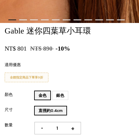
Gable 迷你四葉草小耳環
NT$ 801
NT$ 890
-10%
適用優惠
全館指定商品下單享9折
顏色
金色
銀色
尺寸
直徑約0.4cm
數量
-
+