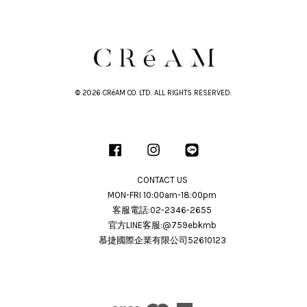
© 2026 CRéAM CO. LTD. ALL RIGHTS RESERVED.
Facebook
Instagram
Line
CONTACT US
MON-FRI 10:00am-18:00pm
客服電話:02-2346-2655
官方LINE客服:@759ebkmb
慕捷國際企業有限公司52610123
Visa
Master
American