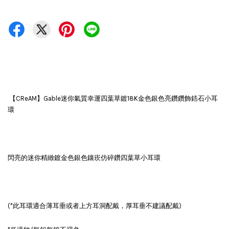
【CReAM】Gable迷你氣質幸運四葉草鍍18K金色銀色亮鑽鑽飾鋯石小耳
環
閃亮的迷你精緻鍍金色銀色鑲崁仿碎鑽四葉草小耳環
(*此耳環適合薄耳垂或者上方耳洞配戴，厚耳垂不建議配戴)