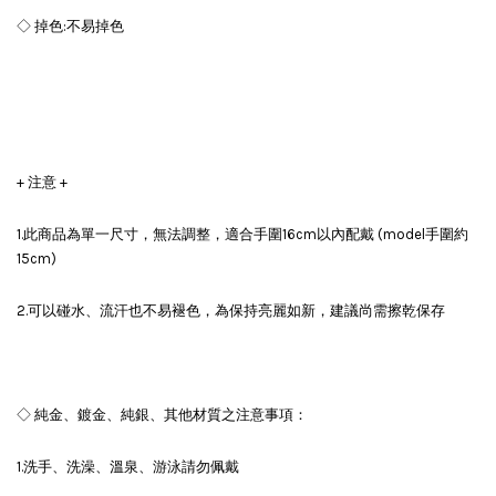
◇ 掉色:不易掉色
+ 注意 +
1.此商品為單一尺寸，無法調整，適合手圍16cm以內配戴 (model手圍約
15cm)
2.可以碰水、流汗也不易褪色，為保持亮麗如新，建議尚需擦乾保存
◇ 純金、鍍金、純銀、其他材質之注意事項：
1.洗手、洗澡、溫泉、游泳請勿佩戴