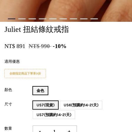
Juliet 扭結條紋戒指
NT$ 891
NT$ 990
-10%
適用優惠
全館指定商品下單享9折
顏色
金色
尺寸
US7(現貨)
US6(預購約14-21天)
US7(預購約14-21天)
數量
-
+