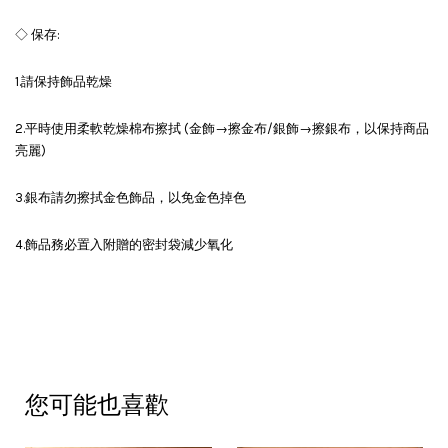
◇ 保存:
1.請保持飾品乾燥
2.平時使用柔軟乾燥棉布擦拭 (金飾→擦金布/銀飾→擦銀布，以保持商品
亮麗)
3.銀布請勿擦拭金色飾品，以免金色掉色
4.飾品務必置入附贈的密封袋減少氧化
您可能也喜歡