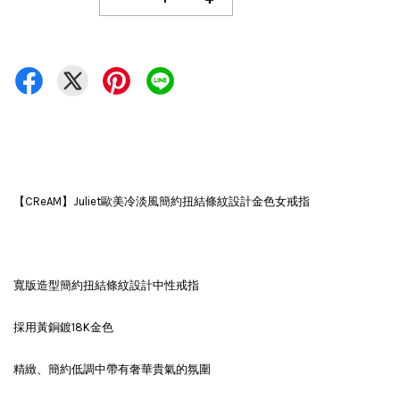
【CReAM】Juliet歐美冷淡風簡約扭結條紋設計金色女戒指
寬版造型簡約扭結條紋設計中性戒指
採用黃銅鍍18K金色
精緻、簡約低調中帶有奢華貴氣的氛圍