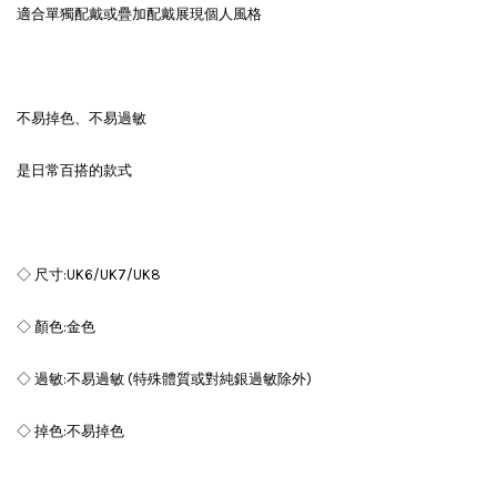
適合單獨配戴或疊加配戴展現個人風格
不易掉色、不易過敏
是日常百搭的款式
◇ 尺寸:UK6/UK7/UK8
◇ 顏色:金色
◇ 過敏:不易過敏 (特殊體質或對純銀過敏除外)
◇ 掉色:不易掉色