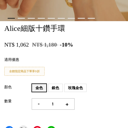
Alice細版十鑽手環
NT$ 1,062
NT$ 1,180
-10%
適用優惠
全館指定商品下單享9折
顏色
金色
銀色
玫瑰金色
數量
-
+