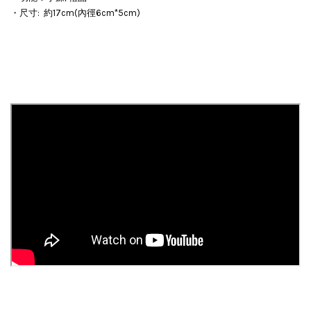
・尺寸: 約17cm(內徑6cm*5cm)