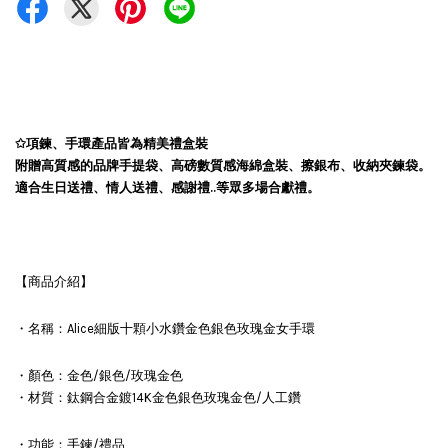
✩項鍊、手環產品皆為精美禮盒裝
附贈高質感的品牌手提袋、高磅數質感海綿盒裝、擦銀布、收納夾鍊袋。
適合生日送禮、情人送禮、感謝禮..等眾多場合獻禮。
【商品介紹】
・名稱：Alice細版十顆小水鑽金色銀色玫瑰金女手環
・顏色：金色/銀色/玫瑰金色
・材質：鈦鋼合金鍍14K金色銀色玫瑰金色/人工鑽
・功能：手鍊/禮品