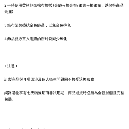
2.平時使用柔軟乾燥棉布擦拭 (金飾→擦金布/銀飾→擦銀布，以保持商品
亮麗)
3.銀布請勿擦拭金色飾品，以免金色掉色
4.飾品務必置入附贈的密封袋減少氧化
+ 注意 +
訂製商品與耳環因涉及個人衛生問題固不接受退換服務
網路購物享有七天猶豫期而非試用期，商品退貨時必須為全新狀態且完整
包裝。