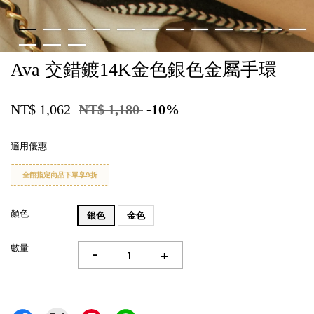
Ava 交錯鍍14K金色銀色金屬手環
NT$ 1,062
NT$ 1,180
-10%
適用優惠
全館指定商品下單享9折
顏色
銀色
金色
數量
-
+