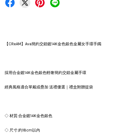
【CReAM】Ava簡約交錯鍍14K金色銀色金屬女手環手鐲
採用合金鍍14K金色銀色輕奢簡約交錯金屬手環
經典風格適合單戴或疊加 送禮優選｜禮盒附贈提袋
◇ 材質:合金鍍14K金色銀色
◇ 尺寸:約18cm以內