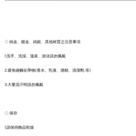
◇ 純金、鍍金、純銀、其他材質之注意事項
1.洗手、洗澡、溫泉、游泳請勿佩戴
2.避免碰觸化學物(香水、乳液、酒精、清潔劑..等)
3.大量流汗時請勿佩戴
◇ 保存
1.請保持飾品乾燥