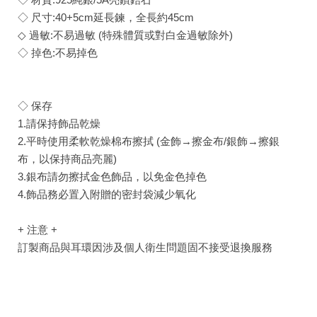
◇ 尺寸:40+5cm延長鍊，全長約45cm
◇ 過敏:不易過敏 (特殊體質或對白金過敏除外)
◇ 掉色:不易掉色
◇ 保存
1.請保持飾品乾燥
2.平時使用柔軟乾燥棉布擦拭 (金飾→擦金布/銀飾→擦銀
布，以保持商品亮麗)
3.銀布請勿擦拭金色飾品，以免金色掉色
4.飾品務必置入附贈的密封袋減少氧化
+ 注意 +
訂製商品與耳環因涉及個人衛生問題固不接受退換服務