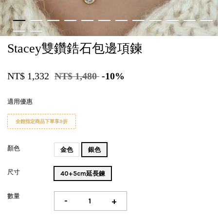
Stacey雙鑽鋯石包邊項鍊
NT$ 1,332
NT$ 1,480
-10%
適用優惠
全館指定商品下單享9折
顏色
金色
銀色
尺寸
40+5cm延長鍊
數量
-
+