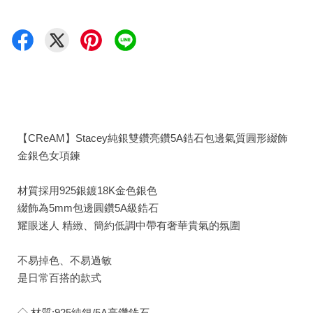
【CReAM】Stacey純銀雙鑽亮鑽5A鋯石包邊氣質圓形綴飾
金銀色女項鍊
材質採用925銀鍍18K金色銀色
綴飾為5mm包邊圓鑽5A級鋯石
耀眼迷人 精緻、簡約低調中帶有奢華貴氣的氛圍
不易掉色、不易過敏
是日常百搭的款式
◇ 材質:925純銀/5A亮鑽鋯石