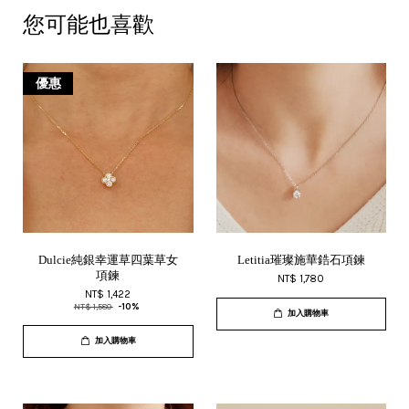
您可能也喜歡
優惠
Dulcie純銀幸運草四葉草女
Letitia璀璨施華鋯石項鍊
項鍊
NT$ 1,780
NT$ 1,422
NT$ 1,580
-10%
加入購物車
加入購物車