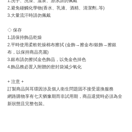
1.洗手、洗澡、溫泉、游泳請勿佩戴
2.避免碰觸化學物(香水、乳液、酒精、清潔劑..等)
3.大量流汗時請勿佩戴
◇ 保存
1.請保持飾品乾燥
2.平時使用柔軟乾燥棉布擦拭 (金飾→擦金布/銀飾→擦銀
布，以保持商品亮麗)
3.銀布請勿擦拭金色飾品，以免金色掉色
4.飾品務必置入附贈的密封袋減少氧化
+ 注意 +
訂製商品與耳環因涉及個人衛生問題固不接受退換服務
網路購物享有七天猶豫期而非試用期，商品退貨時必須為全
新狀態且完整包裝。