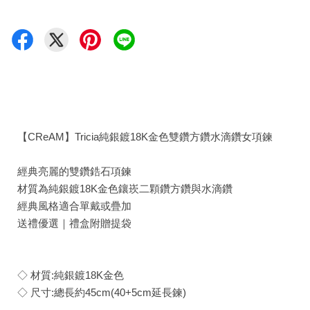
【CReAM】Tricia純銀鍍18K金色雙鑽方鑽水滴鑽女項鍊
經典亮麗的雙鑽鋯石項鍊
材質為純銀鍍18K金色鑲崁二顆鑽方鑽與水滴鑽
經典風格適合單戴或疊加
送禮優選｜禮盒附贈提袋
◇ 材質:純銀鍍18K金色
◇ 尺寸:總長約45cm(40+5cm延長鍊)