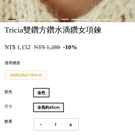
Tricia雙鑽方鑽水滴鑽女項鍊
NT$ 1,152
NT$ 1,280
-10%
適用優惠
全館指定商品下單享9折
顏色
金色
尺寸
全長約45cm
數量
-
+