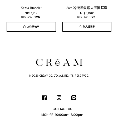
Xenia Bracelet
Sara 冷淡風鈦鋼大圓圈耳環
NT$ 1,152
NT$ 1,062
NT$ 1,280
-10%
NT$ 1,180
-10%
加入購物車
加入購物車
© 2026 CRéAM CO. LTD. ALL RIGHTS RESERVED.
Facebook
Instagram
Line
CONTACT US
MON-FRI 10:00am-18:00pm