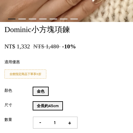
Dominic小方塊項鍊
NT$ 1,332
NT$ 1,480
-10%
適用優惠
全館指定商品下單享9折
顏色
金色
尺寸
全長約45cm
數量
-
+