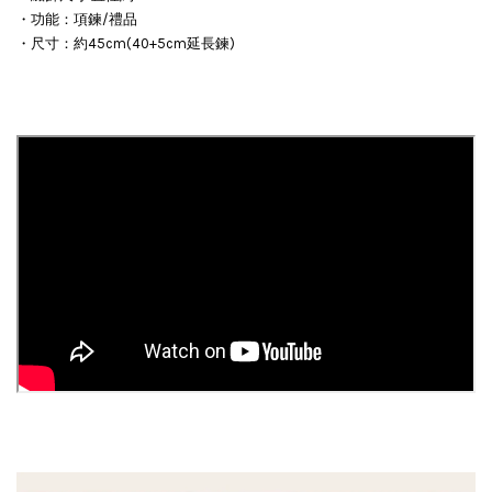
・功能：項鍊/禮品
・尺寸：約45cm(40+5cm延長鍊)