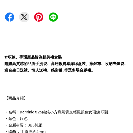
✩項鍊、手環產品皆為精美禮盒裝
附贈高質感的品牌手提袋、高磅數質感海綿盒裝、擦銀布、收納夾鍊袋。
適合生日送禮、情人送禮、感謝禮..等眾多場合獻禮。
【商品介紹】
・名稱：Dominic 925純銀小方塊氣質文輕風銀色女項鍊 項鏈
・顏色：銀色
・金屬材質：925純銀
・綴飾尺寸:直徑約4mm