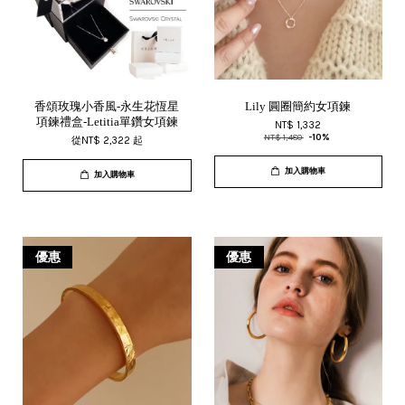
香頌玫瑰小香風-永生花恆星
Lily 圓圈簡約女項鍊
項鍊禮盒-Letitia單鑽女項鍊
NT$ 1,332
NT$ 1,480
-10%
從
NT$ 2,322
起
加入購物車
加入購物車
優惠
優惠