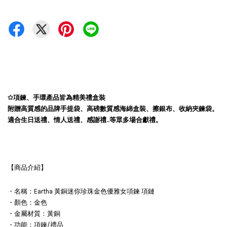
✩項鍊、手環產品皆為精美禮盒裝
附贈高質感的品牌手提袋、高磅數質感海綿盒裝、擦銀布、收納夾鍊袋。
適合生日送禮、情人送禮、感謝禮..等眾多場合獻禮。
【商品介紹】
・名稱：Eartha 黃銅迷你珍珠金色優雅女項鍊 項鏈
・顏色：金色
・金屬材質：黃銅
・功能：項鍊/禮品