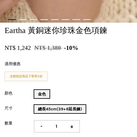
Eartha 黃銅迷你珍珠金色項鍊
NT$ 1,242
NT$ 1,380
-10%
適用優惠
全館指定商品下單享9折
顏色
金色
尺寸
總長45cm(39+6延長鍊)
數量
-
+