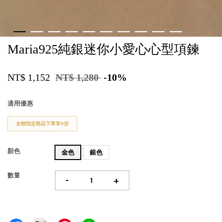
Maria925純銀迷你小愛心心型項鍊
NT$ 1,152
NT$ 1,280
-10%
適用優惠
全館指定商品下單享9折
顏色
金色
銀色
數量
-
+