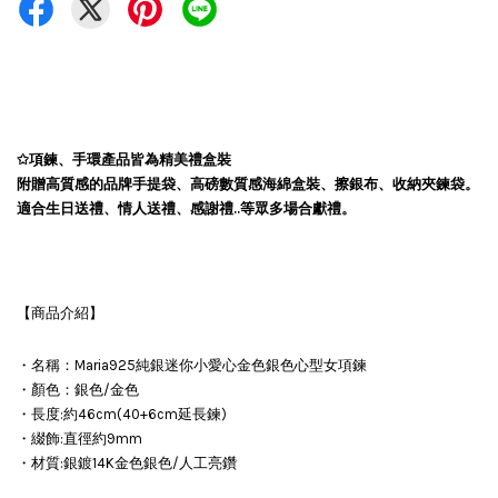
✩
項鍊、手環產品皆為精美禮盒裝
附贈高質感的品牌手提袋、高磅數質感海綿盒裝、擦銀布、收納夾鍊袋。
適合生日送禮、情人送禮、感謝禮..等眾多場合獻禮。
【商品介紹】
・名稱：Maria925純銀迷你小愛心金色銀色心型女項鍊
・顏色：銀色/金色
・長度:約46cm(40+6cm延長鍊)
・綴飾:直徑約9mm
・材質:銀鍍14K金色銀色/人工亮鑽