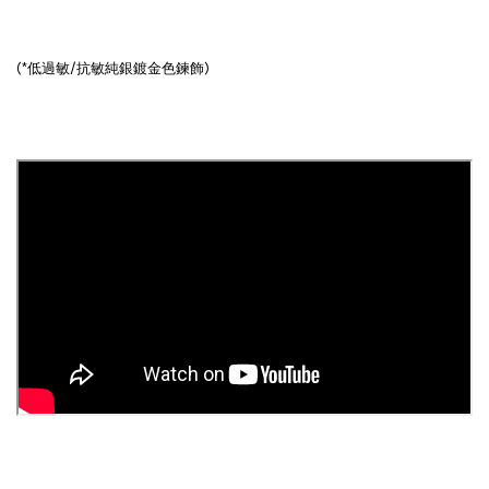
(*低過敏/抗敏純銀鍍金色鍊飾)