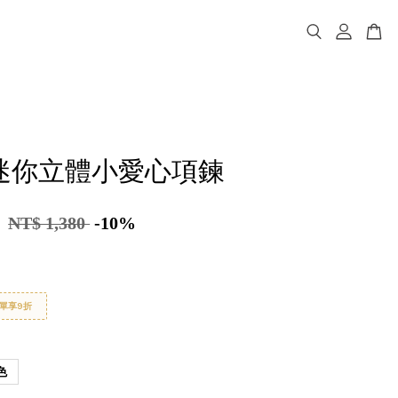
ma迷你立體小愛心項鍊
2
NT$ 1,380
-10%
單享9折
色