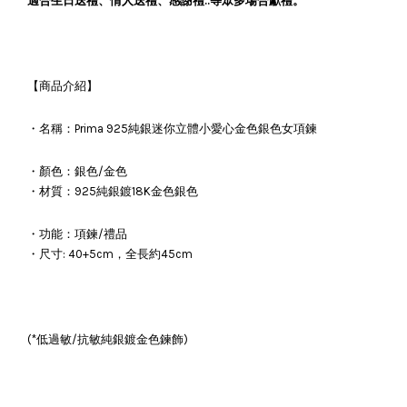
適合生日送禮、情人送禮、感謝禮..等眾多場合獻禮。
【商品介紹】
・名稱：Prima 925純銀迷你立體小愛心金色銀色女項鍊
・顏色：銀色/金色
・材質：925純銀鍍18K金色銀色
・功能：項鍊/禮品
・尺寸: 40+5cm，全長約45cm
(*低過敏/抗敏純銀鍍金色鍊飾)