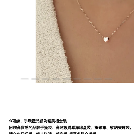
✩
項鍊、手環產品皆為精美禮盒裝
附贈高質感的品牌手提袋、高磅數質感海綿盒裝、擦銀布、收納夾鍊袋。