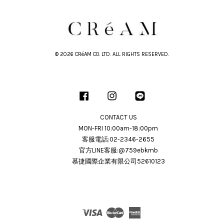
© 2026 CRéAM CO. LTD. ALL RIGHTS RESERVED.
Facebook
Instagram
Line
CONTACT US
MON-FRI 10:00am-18:00pm
客服電話:02-2346-2655
官方LINE客服:@759ebkmb
慕捷國際企業有限公司52610123
Visa
Master
American
Express