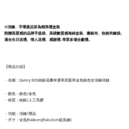
✩項鍊、手環產品皆為精美禮盒裝
附贈高質感的品牌手提袋、高磅數質感海綿盒裝、擦銀布、收納夾鍊袋。
適合生日送禮、情人送禮、感謝禮..等眾多場合獻禮。
【商品介紹】
・名稱：Quincy 925純銀花瓣幸運草四葉草金色銀色女項鍊項鏈
・顏色：銀色/金色
・材質：純銀/人工亮鑽
・功能：項鍊/禮品
・尺寸：全長約46cm(約41+5cm延長練)