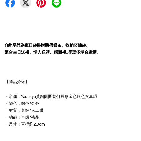
✩此產品為束口袋裝
附贈擦銀布、收納夾鍊袋。
適合生日送禮、情人送禮、感謝禮..等眾多場合獻禮。
【商品介紹】
・名稱：Yasenya黃銅圓圈幾何圓形金色銀色女耳環
・顏色：銀色/金色
・材質：黃銅/人工鑽
・功能：耳環/禮品
・尺寸：直徑約2.3cm