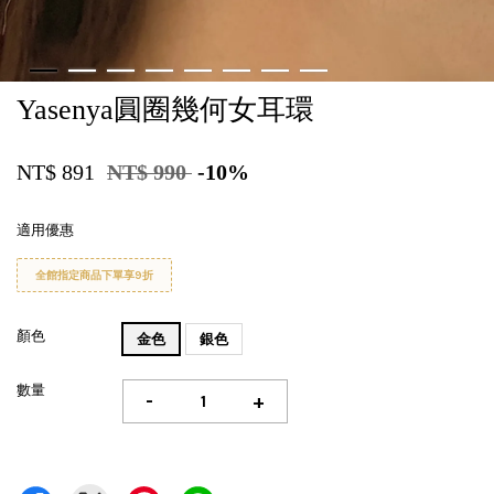
Yasenya圓圈幾何女耳環
NT$ 891
NT$ 990
-10%
適用優惠
全館指定商品下單享9折
顏色
金色
銀色
數量
-
+