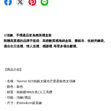
✩項鍊、手環產品皆為精美禮盒裝
附贈高質感的品牌手提袋、高磅數質感海綿盒裝、擦銀布、收納夾鍊袋。
適合生日送禮、情人送禮、感謝禮..等眾多場合獻禮。
【商品介紹】
・名稱：Yasmin 925純銀太陽光芒星星銀色女項鍊
・顏色：銀色
・材質：純銀鍍18K白色/人工亮鑽
・功能：項鍊/禮品
・尺寸：約40+6cm延長鍊