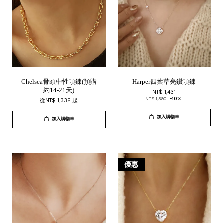
Chelsea骨頭中性項鍊(預購
Harper四葉草亮鑽項鍊
約14-21天)
NT$ 1,431
NT$ 1,590
-10%
從
NT$ 1,332
起
加入購物車
加入購物車
優惠