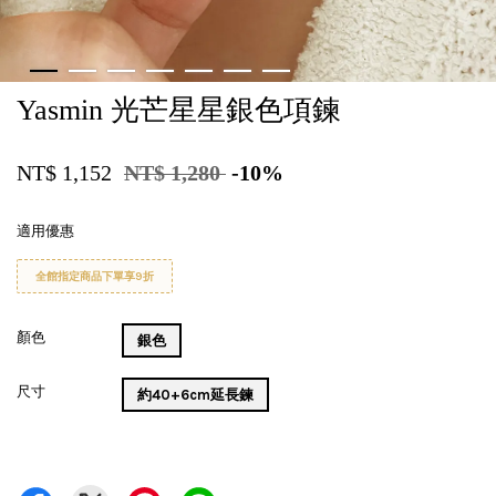
Yasmin 光芒星星銀色項鍊
NT$ 1,152
NT$ 1,280
-10%
適用優惠
全館指定商品下單享9折
顏色
銀色
尺寸
約40+6cm延長鍊