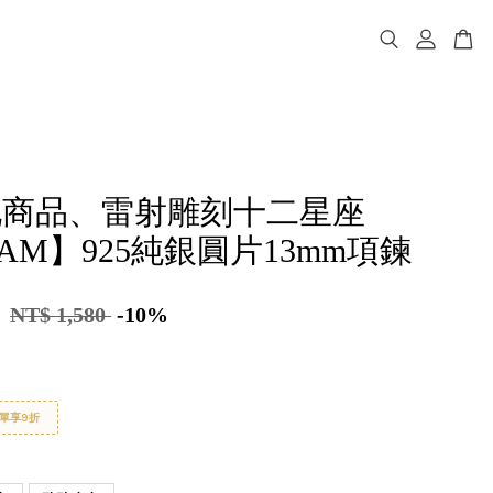
化商品、雷射雕刻十二星座
eAM】925純銀圓片13mm項鍊
2
NT$ 1,580
-10%
單享9折