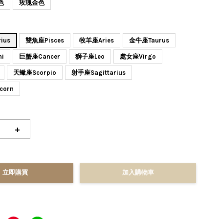
色
玫瑰金色
ius
雙魚座Pisces
牧羊座Aries
金牛座Taurus
i
巨蟹座Cancer
獅子座Leo
處女座Virgo
天蠍座Scorpio
射手座Sagittarius
corn
+
立即購買
加入購物車