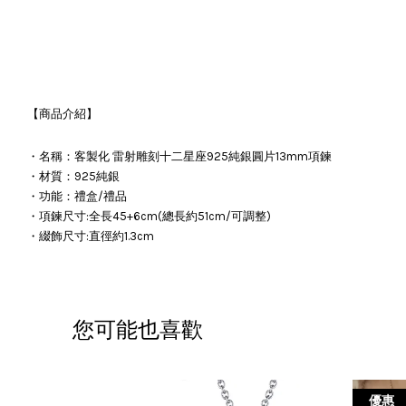
【商品介紹】
・名稱：客製化 雷射雕刻十二星座925純銀圓片13mm項鍊
・材質：925純銀
・功能：禮盒/禮品
・項鍊尺寸:全長45+6cm(總長約51cm/可調整)
・綴飾尺寸:直徑約1.3cm
您可能也喜歡
優惠