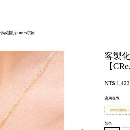
5純銀圓片13mm項鍊
您的購物車目前還是空的。
客製
【CR
繼續購物
NT$ 1,42
適用優惠
全館指定商品下
顏色