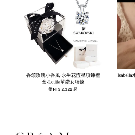
香頌玫瑰小香風-永生花恆星項鍊禮
Isabe
盒-Letitia單鑽女項鍊
從
NT$ 2,322
起