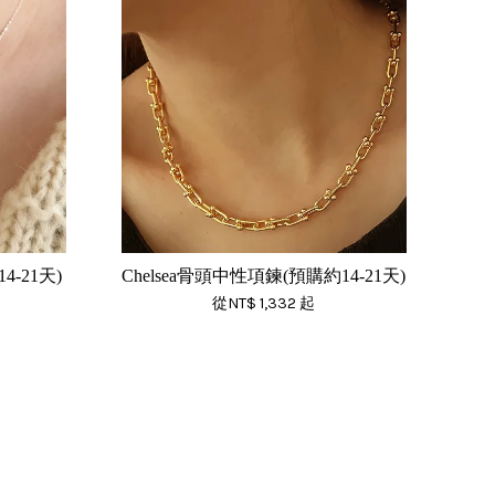
4-21天)
Chelsea骨頭中性項鍊(預購約14-21天)
從
NT$ 1,332
起