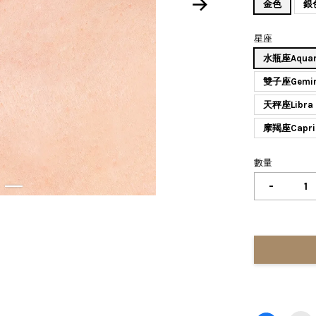
金色
銀
星座
水瓶座Aquar
雙子座Gemin
天秤座Libra
摩羯座Capri
數量
-