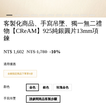
客製化商品、手寫吊墜、獨一無二禮
物【CReAM】925純銀圓片13mm項
鍊
NT$ 1,602
NT$ 1,780
-10%
適用優惠
全館指定商品下單享9折
顏色
金色
銀色
玫瑰金色
手寫吊墜
請參閱商品客製步驟