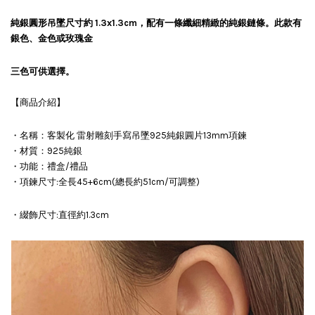
純銀圓形吊墜尺寸約 1.3x1.3cm，配有一條纖細精緻的純銀鏈條。此款有
銀色、金色或玫瑰金
三色可供選擇。
【商品介紹】
・名稱：客製化 雷射雕刻手寫吊墜925純銀圓片13mm項鍊
・材質：925純銀
・功能：禮盒/禮品
・項鍊尺寸:全長45+6cm(總長約51cm/可調整)
・綴飾尺寸:直徑約1.3cm