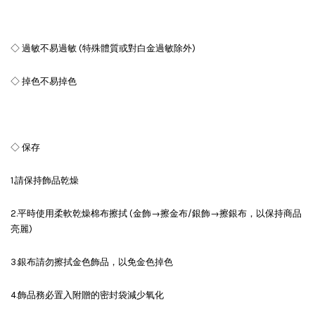
◇ 過敏不易過敏 (特殊體質或對白金過敏除外)
◇ 掉色不易掉色
◇ 保存
1.請保持飾品乾燥
2.平時使用柔軟乾燥棉布擦拭 (金飾→擦金布/銀飾→擦銀布，以保持商品
亮麗)
3.銀布請勿擦拭金色飾品，以免金色掉色
4.飾品務必置入附贈的密封袋減少氧化