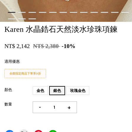
Karen 水晶鋯石天然淡水珍珠項鍊
NT$ 2,142
NT$ 2,380
-10%
適用優惠
全館指定商品下單享9折
顏色
金色
銀色
玫瑰金色
數量
-
+