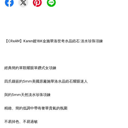
【CReAM】Karen鍍18K金施華洛世奇水晶鋯石 淡水珍珠項鍊
經典簡約單顆耀眼單鑽式女項鍊
四爪鑲嵌約5mm美國原廠施華洛水晶鋯石耀眼迷人
與約5mm天然淡水珍珠項鍊
精緻、簡約低調中帶有奢華貴氣的氛圍
不易掉色、不易過敏