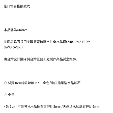
是日常百搭的款式
本品牌為CReAM
此商品鋯石採用美國原廠施華洛世奇水晶鑽(ZIRCONIA FROM
SWAROVSKI)
由台灣設計團隊與台灣匠藝工廠製作高品質之頸飾。
◇ 材質:925純銀鍊鍍18K白金色/進口施華洛水晶鋯石
◇ 全長:
45+5cm(可調整)/水晶鋯石直徑約5mm/天然淡水珍珠直徑約5mm