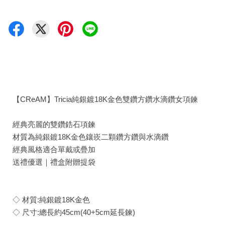
【CReAM】Tricia純銀鍍18K金色雙鑽方鑽水滴鑽女項鍊
經典亮麗的雙鑽鋯石項鍊
材質為純銀鍍18K金色鑲崁二顆鑽方鑽與水滴鑽
經典風格適合單戴或疊加
送禮優選｜禮盒附贈提袋
◇ 材質:純銀鍍18K金色
◇ 尺寸:總長約45cm(40+5cm延長鍊)