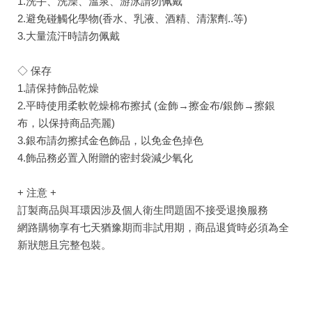
1.洗手、洗澡、溫泉、游泳請勿佩戴
2.避免碰觸化學物(香水、乳液、酒精、清潔劑..等)
3.大量流汗時請勿佩戴
◇ 保存
1.請保持飾品乾燥
2.平時使用柔軟乾燥棉布擦拭 (金飾→擦金布/銀飾→擦銀
布，以保持商品亮麗)
3.銀布請勿擦拭金色飾品，以免金色掉色
4.飾品務必置入附贈的密封袋減少氧化
+ 注意 +
訂製商品與耳環因涉及個人衛生問題固不接受退換服務
網路購物享有七天猶豫期而非試用期，商品退貨時必須為全
新狀態且完整包裝。