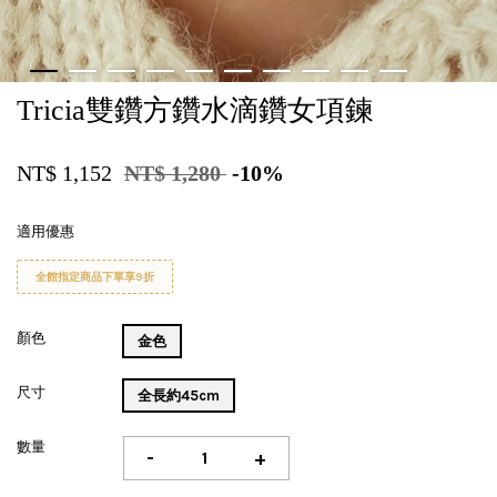
Tricia雙鑽方鑽水滴鑽女項鍊
NT$ 1,152
NT$ 1,280
-10%
適用優惠
全館指定商品下單享9折
顏色
金色
尺寸
全長約45cm
數量
-
+