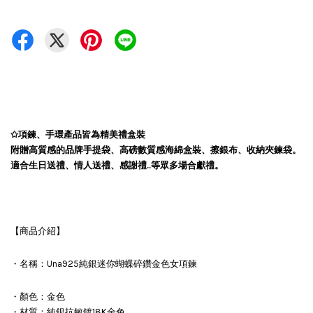
✩
項鍊、手環產品皆為精美禮盒裝
附贈高質感的品牌手提袋、高磅數質感海綿盒裝、擦銀布、收納夾鍊袋。
適合生日送禮、情人送禮、感謝禮..等眾多場合獻禮。
【商品介紹】
・名稱：Una925純銀迷你蝴蝶碎鑽金色女項鍊
・顏色：金色
・材質：純銀抗敏鍍18K金色