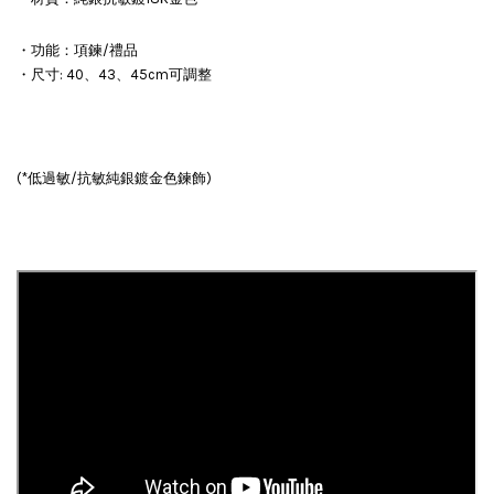
・功能：項鍊/禮品
・尺寸: 40、43、45cm可調整
(*低過敏/抗敏純銀鍍金色鍊飾)