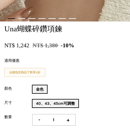
Una蝴蝶碎鑽項鍊
NT$ 1,242
NT$ 1,380
-10%
適用優惠
全館指定商品下單享9折
顏色
金色
尺寸
40、43、45cm可調整
數量
-
+