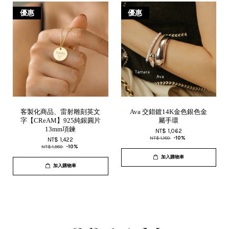
優惠
優惠
客製化商品、雷射雕刻英文
Ava 交錯鍍14K金色銀色金
字【CReAM】925純銀圓片
屬手環
13mm項鍊
NT$ 1,062
NT$ 1,180
-10%
NT$ 1,422
NT$ 1,580
-10%
加入購物車
加入購物車