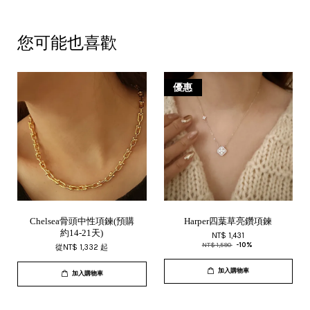
您可能也喜歡
優惠
Chelsea骨頭中性項鍊(預購
Harper四葉草亮鑽項鍊
約14-21天)
NT$ 1,431
NT$ 1,590
-10%
從
NT$ 1,332
起
加入購物車
加入購物車