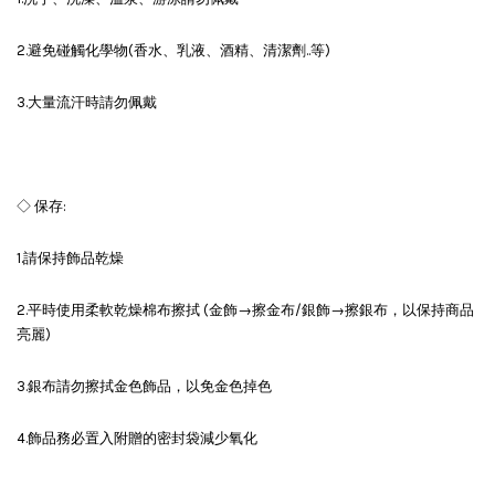
2.避免碰觸化學物(香水、乳液、酒精、清潔劑..等)
3.大量流汗時請勿佩戴
◇ 保存:
1.請保持飾品乾燥
2.平時使用柔軟乾燥棉布擦拭 (金飾→擦金布/銀飾→擦銀布，以保持商品
亮麗)
3.銀布請勿擦拭金色飾品，以免金色掉色
4.飾品務必置入附贈的密封袋減少氧化