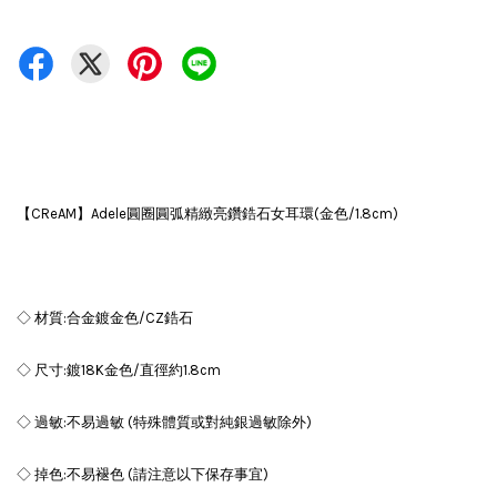
【CReAM】Adele圓圈圓弧精緻亮鑽鋯石女耳環(金色/1.8cm)
◇ 材質:合金鍍金色/CZ鋯石
◇ 尺寸:鍍18K金色/直徑約1.8cm
◇ 過敏:不易過敏 (特殊體質或對純銀過敏除外)
◇ 掉色:不易褪色 (請注意以下保存事宜)