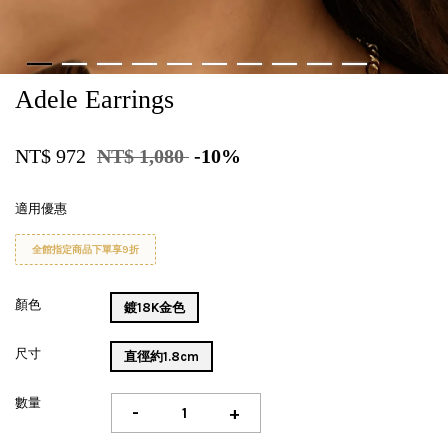
Adele Earrings
NT$ 972
NT$ 1,080
-10%
適用優惠
全館指定商品下單享9折
顏色
鍍18K金色
尺寸
直徑約1.8cm
數量
-
+