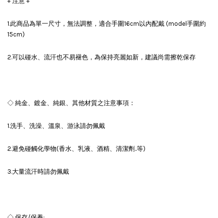
+ 注意 +
1.此商品為單一尺寸，無法調整，適合手圍16cm以內配戴 (model手圍約
15cm)
2.可以碰水、流汗也不易褪色，為保持亮麗如新，建議尚需擦乾保存
◇ 純金、鍍金、純銀、其他材質之注意事項：
1.洗手、洗澡、溫泉、游泳請勿佩戴
2.避免碰觸化學物(香水、乳液、酒精、清潔劑..等)
3.大量流汗時請勿佩戴
◇ 保存/保養: