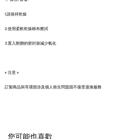
1.請保持乾燥
2.使用柔軟乾燥棉布擦拭
3.置入附贈的密封袋減少氧化
+ 注意 +
訂製商品與耳環因涉及個人衛生問題固不接受退換服務
您可能也喜歡