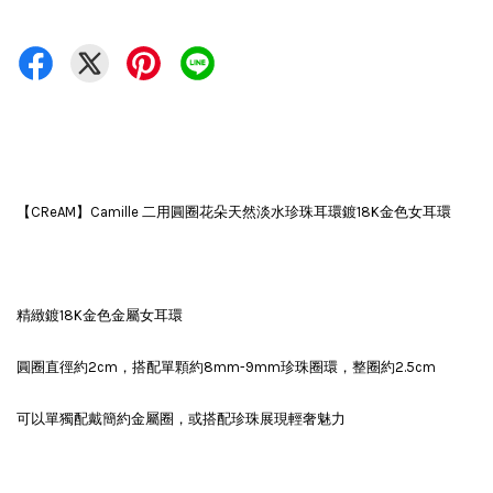
【CReAM】Camille 二用圓圈花朵天然淡水珍珠耳環鍍18K金色女耳環
精緻鍍18K金色金屬女耳環
圓圈直徑約2cm，搭配單顆約8mm-9mm珍珠圈環，整圈約2.5cm
可以單獨配戴簡約金屬圈，或搭配珍珠展現輕奢魅力