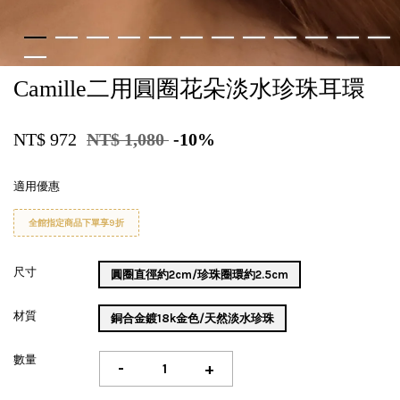
Camille二用圓圈花朵淡水珍珠耳環
NT$ 972
NT$ 1,080
-10%
適用優惠
全館指定商品下單享9折
尺寸
圓圈直徑約2cm/珍珠圈環約2.5cm
材質
銅合金鍍18k金色/天然淡水珍珠
數量
-
+