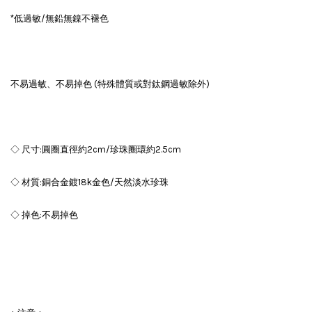
*低過敏/無鉛無鎳不褪色
不易過敏、不易掉色 (特殊體質或對鈦鋼過敏除外)
◇ 尺寸:圓圈直徑約2cm/珍珠圈環約2.5cm
◇ 材質:銅合金鍍18k金色/天然淡水珍珠
◇ 掉色:不易掉色