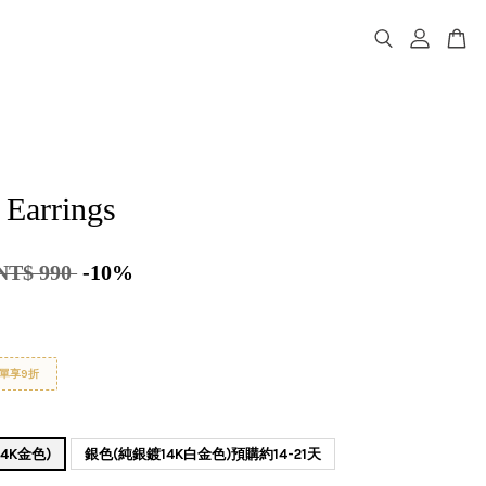
 Earrings
NT$ 990
-10%
單享9折
4K金色)
銀色(純銀鍍14K白金色)預購約14-21天