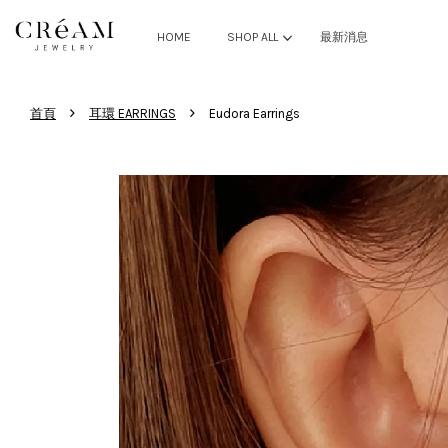
HOME
SHOP ALL
最新消息
›
›
首頁
耳環 EARRINGS
Eudora Earrings