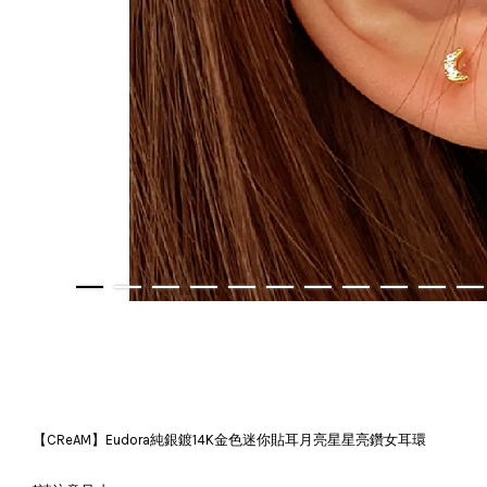
【CReAM】Eudora純銀鍍14K金色迷你貼耳月亮星星亮鑽女耳環