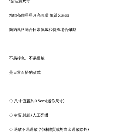
*請注意尺寸
精緻亮鑽星星月亮耳環 氣質又細緻
簡約風格適合日常佩戴和特殊場合佩戴
不易掉色、不易過敏
是日常百搭的款式
◇ 尺寸:直徑約0.5cm(迷你尺寸)
◇ 材質:純銀/人工亮鑽
◇ 過敏不易過敏 (特殊體質或對白金過敏除外)