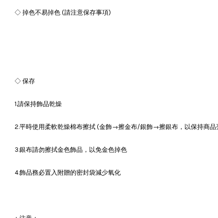
◇ 掉色不易掉色 (請注意保存事項)
◇ 保存
1.請保持飾品乾燥
2.平時使用柔軟乾燥棉布擦拭 (金飾→擦金布/銀飾→擦銀布，以保持商品
3.銀布請勿擦拭金色飾品，以免金色掉色
4.飾品務必置入附贈的密封袋減少氧化