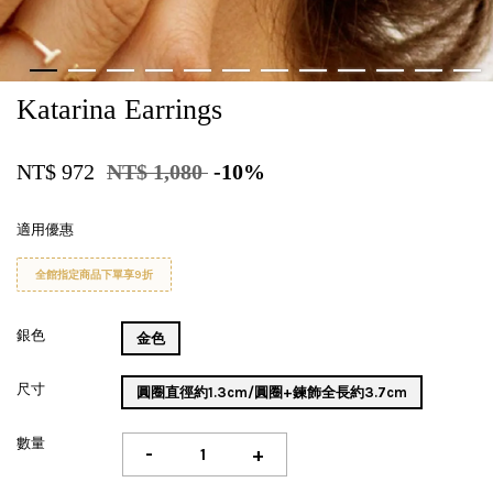
Katarina Earrings
NT$ 972
NT$ 1,080
-10%
適用優惠
全館指定商品下單享9折
銀色
金色
尺寸
圓圈直徑約1.3cm/圓圈+鍊飾全長約3.7cm
數量
-
+