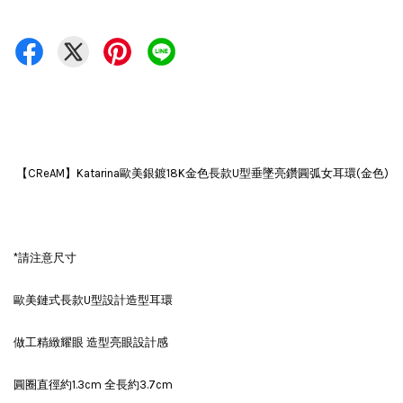
【CReAM】Katarina歐美銀鍍18K金色長款U型垂墜亮鑽圓弧女耳環(金色)
*請注意尺寸
歐美鏈式長款U型設計造型耳環
做工精緻耀眼 造型亮眼設計感
圓圈直徑約1.3cm 全長約3.7cm