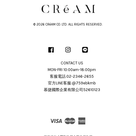
© 2026 CRéAM CO. LTD. ALL RIGHTS RESERVED.
Facebook
Instagram
Line
CONTACT US
MON-FRI 10:00am-18:00pm
客服電話:02-2346-2655
官方LINE客服:@759ebkmb
慕捷國際企業有限公司52610123
Visa
Master
American
Express