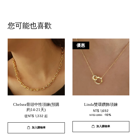
您可能也喜歡
優惠
Chelsea骨頭中性項鍊(預購
Linda雙環鑽飾項鍊
約14-21天)
NT$ 1,692
NT$ 1,880
-10%
從
NT$ 1,332
起
加入購物車
加入購物車