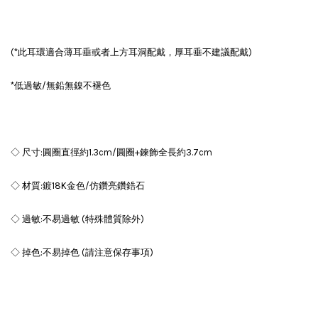
(*此耳環適合薄耳垂或者上方耳洞配戴，厚耳垂不建議配戴)
*低過敏/無鉛無鎳不褪色
◇ 尺寸:圓圈直徑約1.3cm/圓圈+鍊飾全長約3.7cm
◇ 材質:鍍18K金色/仿鑽亮鑽鋯石
◇ 過敏:不易過敏 (特殊體質除外)
◇ 掉色:不易掉色 (請注意保存事項)