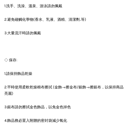
1.洗手、洗澡、溫泉、游泳請勿佩戴
2.避免碰觸化學物(香水、乳液、酒精、清潔劑..等)
3.大量流汗時請勿佩戴
◇ 保存:
1.請保持飾品乾燥
2.平時使用柔軟乾燥棉布擦拭 (金飾→擦金布/銀飾→擦銀布，以保持商品
亮麗)
3.銀布請勿擦拭金色飾品，以免金色掉色
4.飾品務必置入附贈的密封袋減少氧化