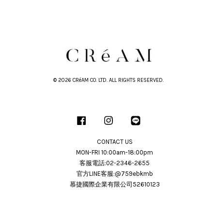
© 2026 CRéAM CO. LTD. ALL RIGHTS RESERVED.
Facebook
Instagram
Line
CONTACT US
MON-FRI 10:00am-18:00pm
客服電話:02-2346-2655
官方LINE客服:@759ebkmb
慕捷國際企業有限公司52610123