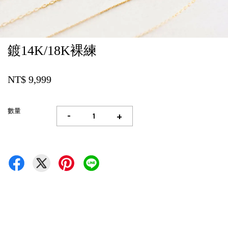
鍍14K/18K裸練
NT$ 9,999
數量
-
+