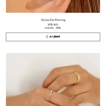
Alyssa Ear Piercing
NT$ 801
NT$ 890
-10%
加入購物車