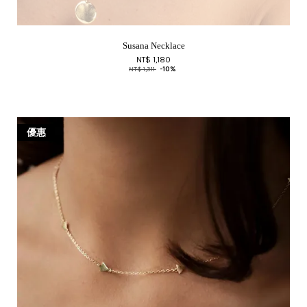
Susana Necklace
NT$ 1,180
NT$ 1,311
-10%
優惠