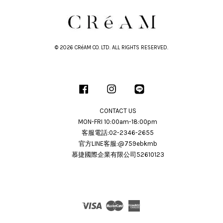
© 2026 CRéAM CO. LTD. ALL RIGHTS RESERVED.
Facebook
Instagram
Line
CONTACT US
MON-FRI 10:00am-18:00pm
客服電話:02-2346-2655
官方LINE客服:@759ebkmb
慕捷國際企業有限公司52610123
Visa
Master
American
Express