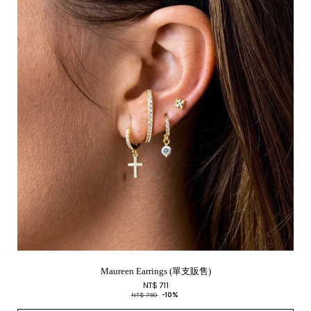
Maureen Earrings (單支販售)
NT$ 711
NT$ 790
-10%