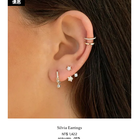
優惠
Silvia Earrings
NT$ 1,422
NT$ 1,580
-10%