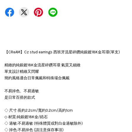
【CReAM】Cz stud earrings 西班牙流星碎鑽純銀鍍18K金耳環(單支)
精緻的純銀鍍18K金流星碎鑽耳環 氣質又細緻
單支設計精緻又閃耀
簡約風格適合日常佩戴和特殊場合佩戴
不易掉色、不易過敏
是日常百搭的款式
◇ 尺寸:長約2.2cm/寬約0.2cm/高約1cm
◇ 材質:純銀鍍18K金/鋯石
◇ 過敏:不易過敏 (特殊體質或對白金過敏除外)
◇ 掉色:不易掉色 (請注意保存事項)