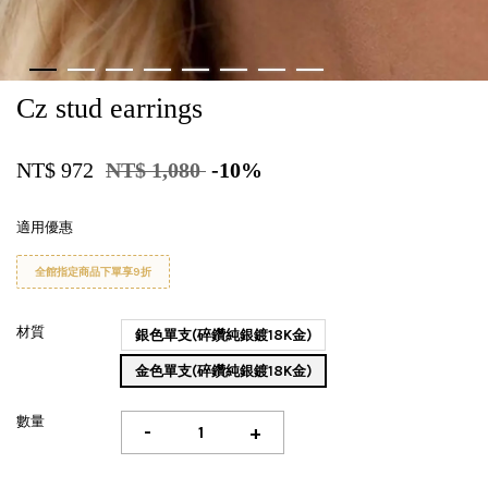
Cz stud earrings
NT$ 972
NT$ 1,080
-10%
適用優惠
全館指定商品下單享9折
材質
銀色單支(碎鑽純銀鍍18K金)
金色單支(碎鑽純銀鍍18K金)
數量
-
+