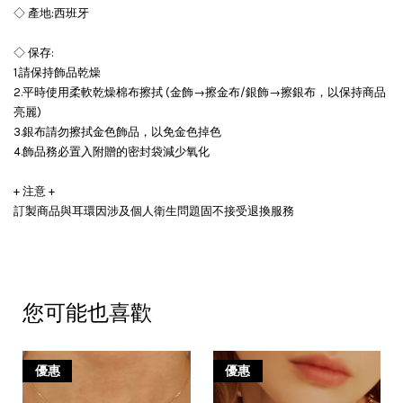
◇ 產地:西班牙
◇ 保存:
1.請保持飾品乾燥
2.平時使用柔軟乾燥棉布擦拭 (金飾→擦金布/銀飾→擦銀布，以保持商品
亮麗)
3.銀布請勿擦拭金色飾品，以免金色掉色
4.飾品務必置入附贈的密封袋減少氧化
+ 注意 +
訂製商品與耳環因涉及個人衛生問題固不接受退換服務
您可能也喜歡
優惠
優惠