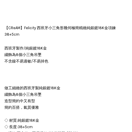
【CReAM】Felicity 西班牙小三角形幾何極簡精緻純銀鍍18K金項鍊
38+5cm
西班牙製作/純銀鍍18K金
綴飾為8個小三角吊墜
不含鎳不易過敏/不易掉色
做工細緻的西班牙製純銀鍍18K金
綴飾為8個小三角吊墜
造型簡約中又有型
簡約百搭，氣質優雅
◇ 材質:純銀鍍18K金
◇ 長度:38+5cm