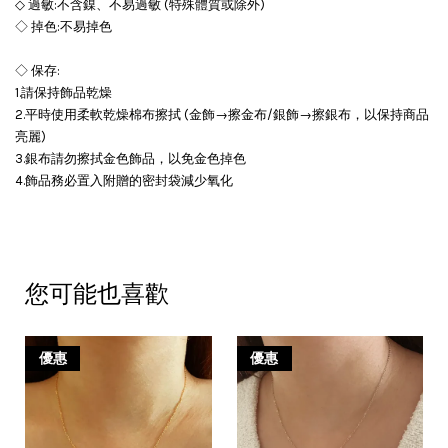
◇ 過敏:不含鎳、不易過敏 (特殊體質或除外)
◇ 掉色:不易掉色
◇ 保存:
1.請保持飾品乾燥
2.平時使用柔軟乾燥棉布擦拭 (金飾→擦金布/銀飾→擦銀布，以保持商品
亮麗)
3.銀布請勿擦拭金色飾品，以免金色掉色
4.飾品務必置入附贈的密封袋減少氧化
您可能也喜歡
優惠
優惠