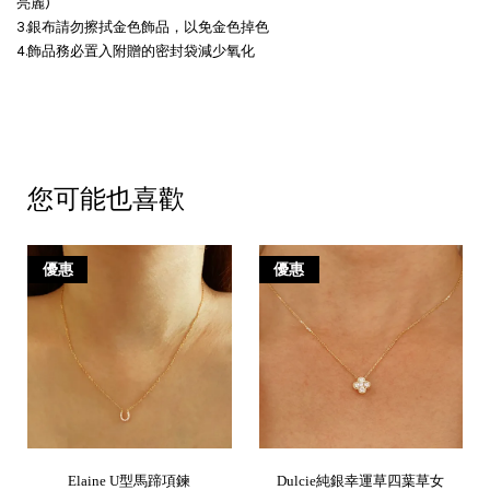
亮麗)
3.銀布請勿擦拭金色飾品，以免金色掉色
4.飾品務必置入附贈的密封袋減少氧化
您可能也喜歡
優惠
優惠
Elaine U型馬蹄項鍊
Dulcie純銀幸運草四葉草女