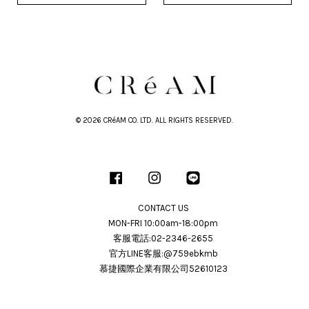
© 2026 CRéAM CO. LTD. ALL RIGHTS RESERVED.
Facebook
Instagram
Line
CONTACT US
MON-FRI 10:00am-18:00pm
客服電話:02-2346-2655
官方LINE客服:@759ebkmb
慕捷國際企業有限公司52610123