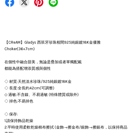
【CReAM】Gladys 西班牙珍珠相間925純銀鍍18K金優雅
Choker(36+7cm)
在個性中融合甜美，無論是疊加或者單獨配戴
都能為搭配增添質感與個性
◇ 材質:天然淡水珍珠/925純銀鍍18K金
◇ 長度:全長約42cm(可調整)
◇ 過敏:不含鎳、不易過敏 (特殊體質或除外)
◇ 掉色:不易掉色
◇ 保存:
1.請保持飾品乾燥
2.平時使用柔軟乾燥棉布擦拭 (金飾→擦金布/銀飾→擦銀布，以保持商品