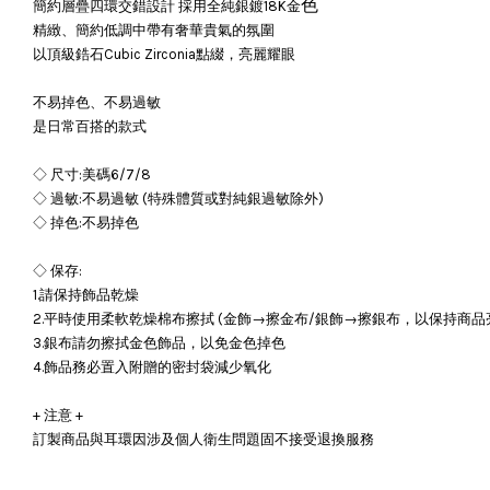
色
簡約層疊四環交錯設計 採用全純銀鍍18K金
精緻、簡約低調中帶有奢華貴氣的氛圍
以頂級鋯石Cubic Zirconia點綴，亮麗耀眼
不易掉色、不易過敏
是日常百搭的款式
◇ 尺寸:美碼6/7/8
◇ 過敏:不易過敏 (特殊體質或對純銀過敏除外)
◇ 掉色:不易掉色
◇ 保存:
1.請保持飾品乾燥
2.平時使用柔軟乾燥棉布擦拭 (金飾→擦金布/銀飾→擦銀布，以保持商品
3.銀布請勿擦拭金色飾品，以免金色掉色
4.飾品務必置入附贈的密封袋減少氧化
+ 注意 +
訂製商品與耳環因涉及個人衛生問題固不接受退換服務