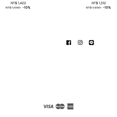
NT$ 1,422
NT$ 1,512
NT$ 1,580
-10%
NT$ 1,680
-10%
Facebook
Instagram
Line
Visa
Master
American
Express