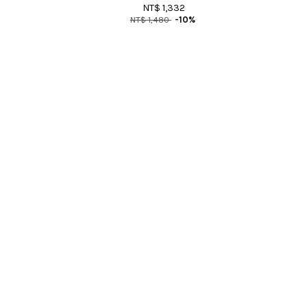
NT$ 1,332
NT$ 1,480
-10%