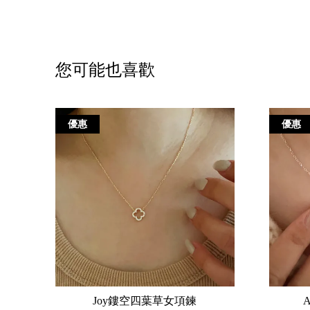
您可能也喜歡
優惠
優惠
Joy鏤空四葉草女項鍊