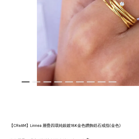
【CReAM】Linnea 層疊四環純銀鍍18K金色鑽飾鋯石戒指(金色)