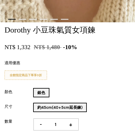
Dorothy 小豆珠氣質女項鍊
NT$ 1,332
NT$ 1,480
-10%
適用優惠
全館指定商品下單享9折
顏色
銀色
尺寸
約45cm(40+5cm延長鍊)
數量
-
+