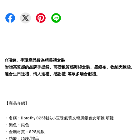
✩項鍊、手環產品皆為精美禮盒裝
附贈高質感的品牌手提袋、高磅數質感海綿盒裝、擦銀布、收納夾鍊袋。
適合生日送禮、情人送禮、感謝禮..等眾多場合獻禮。
【商品介紹】
・名稱：Dorothy 925純銀小豆珠氣質文輕風銀色女項鍊 項鏈
・顏色：銀色
・金屬材質：925純銀
・功能：項鍊/禮品