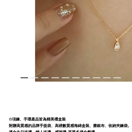
✩
項鍊、手環產品皆為精美禮盒裝
附贈高質感的品牌手提袋、高磅數質感海綿盒裝、擦銀布、收納夾鍊袋。