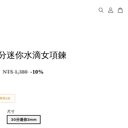
z30分迷你水滴女項鍊
2
NT$ 1,380
-10%
單享9折
尺寸
30分迷你3mm