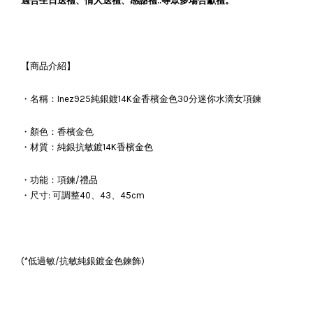
適合生日送禮、情人送禮、感謝禮..等眾多場合獻禮。
【商品介紹】
・名稱：Inez925純銀鍍14K金香檳金色30分迷你水滴女項鍊
・顏色：香檳金色
・材質：純銀抗敏鍍14K香檳金色
・功能：項鍊/禮品
・尺寸: 可調整40、43、45cm
(*低過敏/抗敏純銀鍍金色鍊飾)