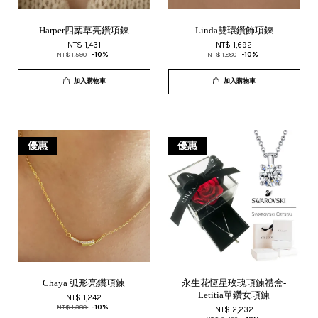
Harper四葉草亮鑽項鍊
Linda雙環鑽飾項鍊
NT$ 1,431
NT$ 1,692
NT$ 1,590
-10%
NT$ 1,880
-10%
加入購物車
加入購物車
優惠
優惠
Chaya 弧形亮鑽項鍊
永生花恆星玫瑰項鍊禮盒-
Letitia單鑽女項鍊
NT$ 1,242
NT$ 1,380
-10%
NT$ 2,232