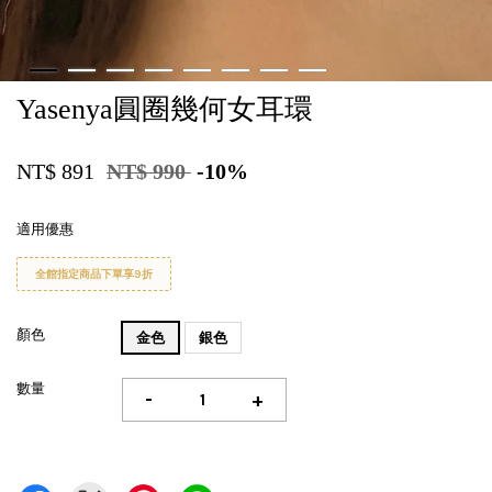
Yasenya圓圈幾何女耳環
NT$ 891
NT$ 990
-10%
適用優惠
全館指定商品下單享9折
顏色
金色
銀色
數量
-
+