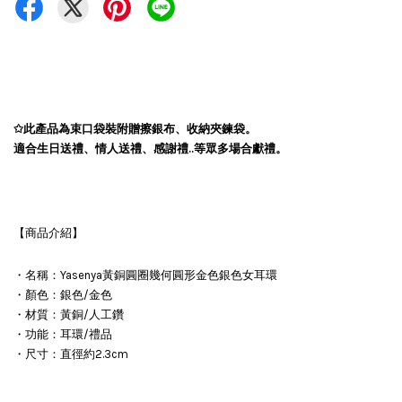
✩此產品為束口袋裝
附贈擦銀布、收納夾鍊袋。
適合生日送禮、情人送禮、感謝禮..等眾多場合獻禮。
【商品介紹】
・名稱：Yasenya黃銅圓圈幾何圓形金色銀色女耳環
・顏色：銀色/金色
・材質：黃銅/人工鑽
・功能：耳環/禮品
・尺寸：直徑約2.3cm