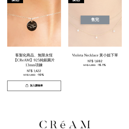
售完
客製化商品、無限永恆
Violeta Necklace 黃小姐下單
【CReAM】925純銀圓片
NT$ 1,682
13mm項鍊
NT$ 1,980
-15.1%
NT$ 1,422
NT$ 1,580
-10%
加入購物車