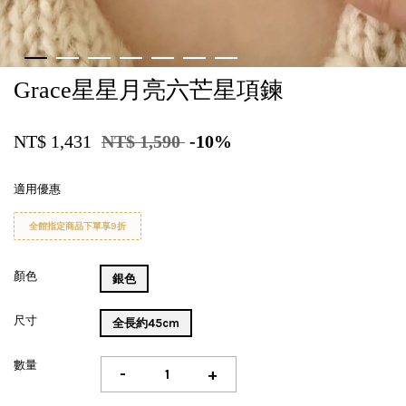
Grace星星月亮六芒星項鍊
NT$ 1,431
NT$ 1,590
-10%
適用優惠
全館指定商品下單享9折
顏色
銀色
尺寸
全長約45cm
數量
-
+