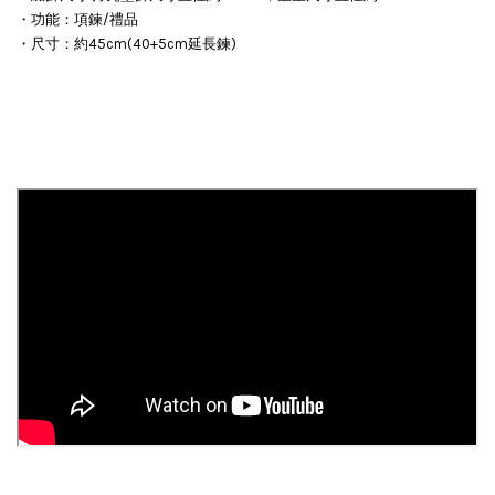
・功能：項鍊/禮品
・尺寸：約45cm(40+5cm延長鍊)