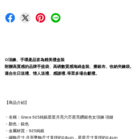
✩項鍊、手環產品皆為精美禮盒裝
附贈高質感的品牌手提袋、高磅數質感海綿盒裝、擦銀布、收納夾鍊袋。
適合生日送禮、情人送禮、感謝禮..等眾多場合獻禮。
【商品介紹】
・名稱：Grace 925純銀星星月亮六芒星亮鑽銀色女項鍊 項鏈
・顏色：銀色
・金屬材質：925純銀
・綴飾尺寸:月亮墜飾尺寸直徑約0.8cm，星星尺寸直徑約0.4cm