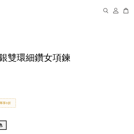
a純銀雙環細鑽女項鍊
單享9折
色