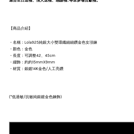
適合生日送禮、情人送禮、感謝禮..等眾多場合獻禮。
【商品介紹】
・名稱：Lola925純銀大小雙環纖細細鑽金色女項鍊
・顏色：金色
・長度：可調整42、45cm
・綴飾：約約15mmX9mm
・材質：銀鍍14K金色/人工亮鑽
(*低過敏/抗敏純銀鍍金色鍊飾)