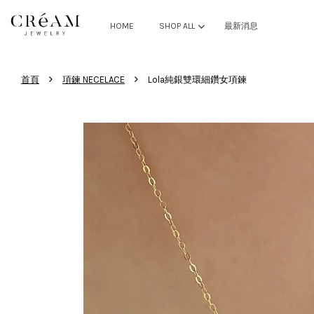
HOME
SHOP ALL
最新消息
›
›
首頁
項鍊 NECELACE
Lola純銀雙環細鑽女項鍊