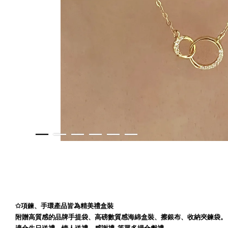
✩
項鍊、手環產品皆為精美禮盒裝
附贈高質感的品牌手提袋、高磅數質感海綿盒裝、擦銀布、收納夾鍊袋。