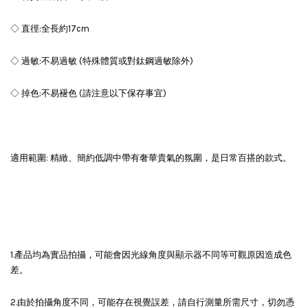
◇ 直徑:全長約17cm
◇ 過敏:不易過敏 (特殊體質或對鈦鋼過敏除外)
◇ 掉色:不易褪色 (請注意以下保存事宜)
適用範圍: 精緻、簡約低調中帶有奢華貴氣的氛圍，是日常百搭的款式。
1.產品均為實品拍攝，可能會因光線角度與顯示器不同等可觀原因造成色
差。
2.由於拍攝角度不同，可能存在視覺誤差，請自行測量所需尺寸，切勿憑