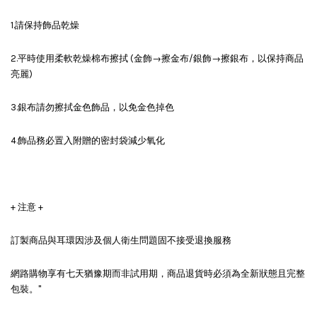
1.請保持飾品乾燥
2.平時使用柔軟乾燥棉布擦拭 (金飾→擦金布/銀飾→擦銀布，以保持商品
亮麗)
3.銀布請勿擦拭金色飾品，以免金色掉色
4.飾品務必置入附贈的密封袋減少氧化
+ 注意 +
訂製商品與耳環因涉及個人衛生問題固不接受退換服務
網路購物享有七天猶豫期而非試用期，商品退貨時必須為全新狀態且完整
包裝。"