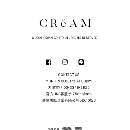
© 2026 CRéAM CO. LTD. ALL RIGHTS RESERVED.
Facebook
Instagram
Line
CONTACT US
MON-FRI 10:00am-18:00pm
客服電話:02-2346-2655
官方LINE客服:@759ebkmb
慕捷國際企業有限公司52610123
Visa
Master
American