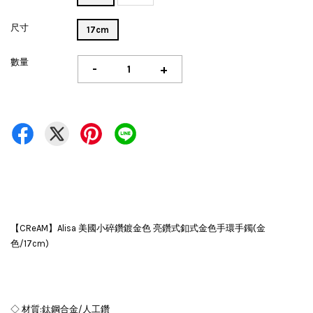
尺寸
17cm
數量
-
+
【CReAM】Alisa 美國小碎鑽鍍金色 亮鑽式釦式金色手環手鐲(金
色/17cm)
◇ 材質:鈦鋼合金/人工鑽