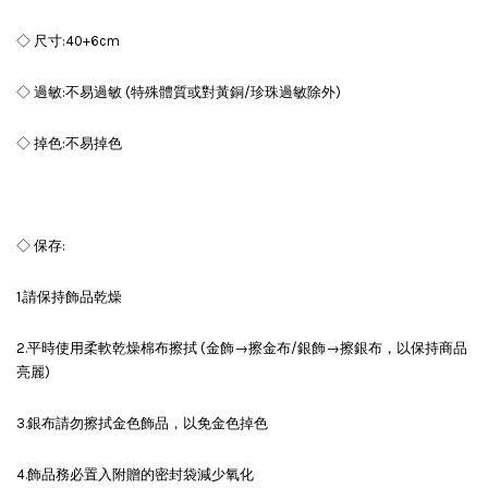
◇ 尺寸:40+6cm
◇ 過敏:不易過敏 (特殊體質或對黃銅/珍珠過敏除外)
◇ 掉色:不易掉色
◇ 保存:
1.請保持飾品乾燥
2.平時使用柔軟乾燥棉布擦拭 (金飾→擦金布/銀飾→擦銀布，以保持商品
亮麗)
3.銀布請勿擦拭金色飾品，以免金色掉色
4.飾品務必置入附贈的密封袋減少氧化