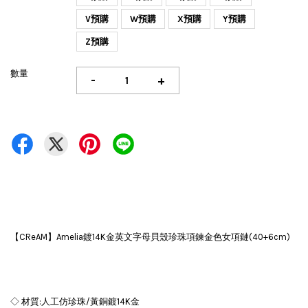
V預購
W預購
X預購
Y預購
Z預購
數量
-
+
【CReAM】Amelia鍍14K金英文字母貝殼珍珠項鍊金色女項鏈(40+6cm)
◇ 材質:人工仿珍珠/黃銅鍍14K金