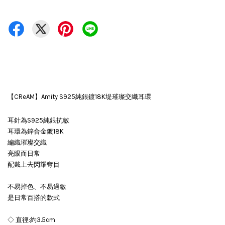
【CReAM】Amity S925純銀鍍18K堤璀璨交織耳環
耳針為S925純銀抗敏
耳環為鋅合金鍍18K
編織璀璨交織
亮眼而日常
配戴上去閃耀奪目
不易掉色、不易過敏
是日常百搭的款式
◇ 直徑:約3.5cm