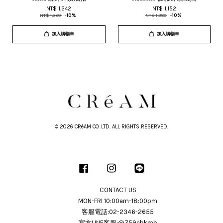
NT$ 1,242
NT$ 1,152
NT$ 1,380
-10%
NT$ 1,280
-10%
加入購物車
加入購物車
© 2026 CRéAM CO. LTD. ALL RIGHTS RESERVED.
Facebook
Instagram
Line
CONTACT US
MON-FRI 10:00am-18:00pm
客服電話:02-2346-2655
官方LINE客服:@759ebkmb