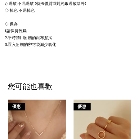
◇ 過敏:不易過敏 (特殊體質或對純銀過敏除外)
◇ 掉色:不易掉色
◇ 保存:
1.請保持乾燥
2.平時請用附贈的銀布擦拭
3.置入附贈的密封袋減少氧化
您可能也喜歡
優惠
優惠