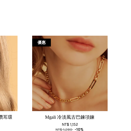
優惠
桑鑽耳環
Mgali 冷淡風古巴鍊項鍊
NT$ 1,152
NT$ 1,280
-10%