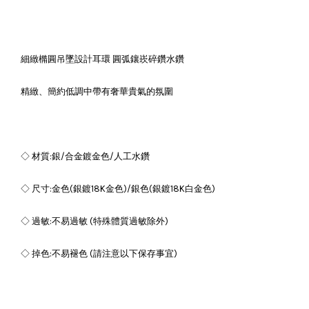
細緻橢圓吊墜設計耳環 圓弧鑲崁碎鑽水鑽
精緻、簡約低調中帶有奢華貴氣的氛圍
◇ 材質:銀/合金鍍金色/人工水鑽
◇ 尺寸:金色(銀鍍18K金色)/銀色(銀鍍18K白金色)
◇ 過敏:不易過敏 (特殊體質過敏除外)
◇ 掉色:不易褪色 (請注意以下保存事宜)