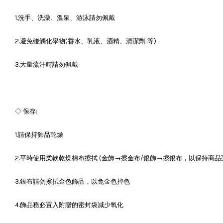
1.洗手、洗澡、溫泉、游泳請勿佩戴
2.避免碰觸化學物(香水、乳液、酒精、清潔劑..等)
3.大量流汗時請勿佩戴
◇ 保存:
1.請保持飾品乾燥
2.平時使用柔軟乾燥棉布擦拭 (金飾→擦金布/銀飾→擦銀布，以保持商品
3.銀布請勿擦拭金色飾品，以免金色掉色
4.飾品務必置入附贈的密封袋減少氧化