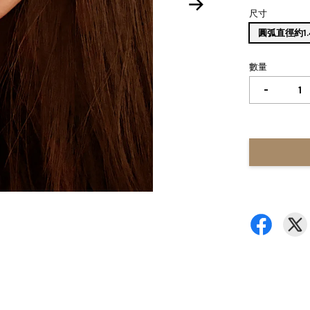
尺寸
圓弧直徑約1.
數量
-