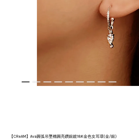
【CReAM】Ava圓弧吊墜橢圓亮鑽銀鍍18K金色女耳環(金/銀)